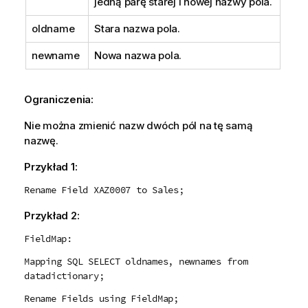
jedną parę starej i nowej nazwy pola.
oldname
Stara nazwa pola.
newname
Nowa nazwa pola.
Ograniczenia:
Nie można zmienić nazw dwóch pól na tę samą
nazwę.
Przykład 1:
Rename Field XAZ0007 to Sales;
Przykład 2:
FieldMap:
Mapping SQL SELECT oldnames, newnames from
datadictionary;
Rename Fields using FieldMap;