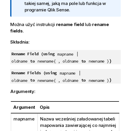
n
takiej samej, jaką ma pole lub funkcja w
f
programie
Qlik Sense
.
o
r
Można użyć instrukcji
rename field
lub
rename
m
fields
.
a
Składnia:
c
j
|
Rename Field (using
mapname
a
)
to
to
oldname
newname{ , oldname
newname }
|
Rename Fields (using
mapname
)
to
to
oldname
newname{ , oldname
newname }
Argumenty:
Argument
Opis
mapname
Nazwa wcześniej załadowanej tabeli
mapowania zawierającej co najmniej