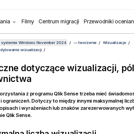
ania
Filmy
Centrum migracji
Przewodniki ocenian
w systemie Windows November 2024
— tworzenie
Wizualizacje
edytowanie wizualizacji
zne dotyczące wizualizacji, pól
wnictwa
orzystania z programu
Qlik Sense
trzeba mieć świadomo
 i ograniczeń. Dotyczy to między innymi maksymalnej lic
opisach i wyrażeniach lub znaków zarezerwowanych wył
mie
Qlik Sense
.
alna liczba wizualizacji