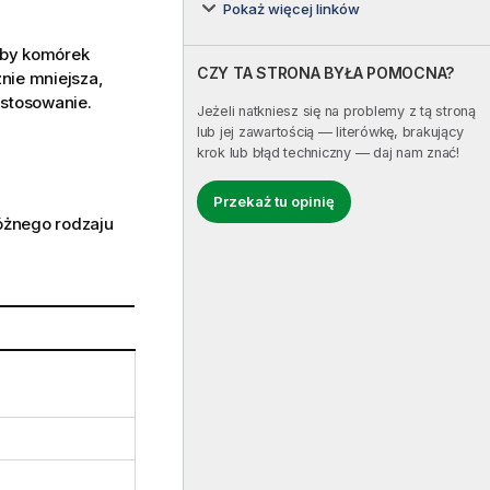
Pokaż więcej linków
czby komórek
CZY TA STRONA BYŁA POMOCNA?
znie mniejsza,
astosowanie.
Jeżeli natkniesz się na problemy z tą stroną
lub jej zawartością — literówkę, brakujący
krok lub błąd techniczny — daj nam znać!
Przekaż tu opinię
różnego rodzaju