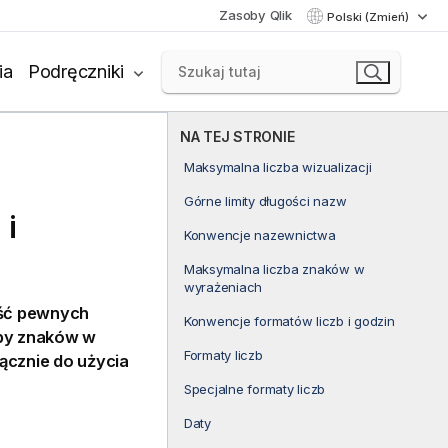
Zasoby Qlik
Polski (Zmień)
ia
Podręczniki
NA TEJ STRONIE
Maksymalna liczba wizualizacji
Górne limity długości nazw
 i
Konwencje nazewnictwa
Maksymalna liczba znaków w
wyrażeniach
ść pewnych
Konwencje formatów liczb i godzin
zby znaków w
Formaty liczb
ącznie do użycia
Specjalne formaty liczb
Daty