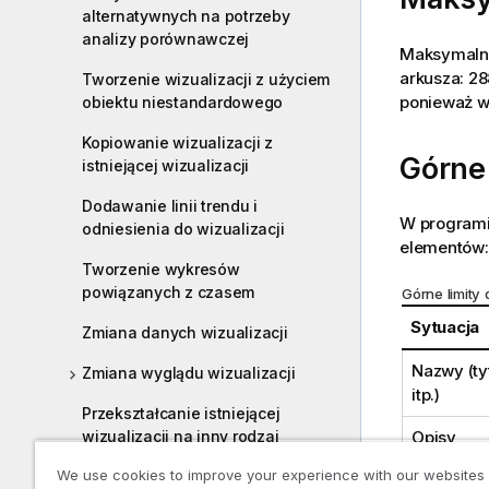
alternatywnych na potrzeby
analizy porównawczej
Maksymalna 
arkusza: 28
Tworzenie wizualizacji z użyciem
ponieważ w
obiektu niestandardowego
Kopiowanie wizualizacji z
Górne 
istniejącej wizualizacji
Dodawanie linii trendu i
W program
odniesienia do wizualizacji
elementów:
Tworzenie wykresów
powiązanych z czasem
Górne limity
Sytuacja
Zmiana danych wizualizacji
Nazwy (ty
Zmiana wyglądu wizualizacji
itp.)
Przekształcanie istniejącej
Opisy
wizualizacji na inny rodzaj
wizualizacji
We use cookies to improve your experience with our websites
Wyrażeni