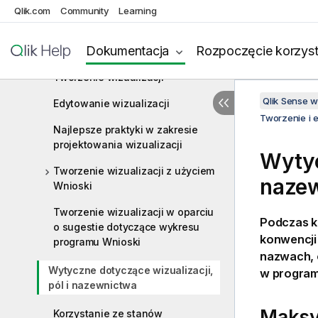
wybierania typów wizualizacji
Qlik.com
Community
Learning
Wizualizacje
Dokumentacja
Rozpoczęcie korzyst
Tworzenie i edytowanie wizualizacji
Tworzenie wizualizacji
Qlik Sense 
Edytowanie wizualizacji
Tworzenie i 
Najlepsze praktyki w zakresie
projektowania wizualizacji
Wytyc
Tworzenie wizualizacji z użyciem
naze
Wnioski
Tworzenie wizualizacji w oparciu
Podczas k
o sugestie dotyczące wykresu
konwencji
programu Wnioski
nazwach, 
Wytyczne dotyczące wizualizacji,
w progra
pól i nazewnictwa
Maksym
Korzystanie ze stanów