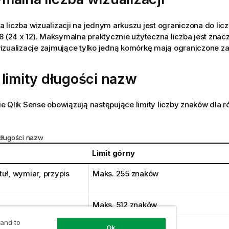
liczba wizualizacji na jednym arkuszu jest ograniczona do li
8 (24 x 12). Maksymalna praktycznie użyteczna liczba jest znac
izualizacje zajmujące tylko jedną komórkę mają ograniczone z
limity długości nazw
ie
Qlik Sense
obowiązują następujące limity liczby znaków dla 
 długości nazw
Limit górny
tuł, wymiar, przypis
Maks. 255 znaków
Maks. 512 znaków
 and to
a
Maks. 64 000 znaków.
Ok