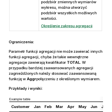
podzbiór zmiennych wymiarów
wykresu, można utworzyć
podzbiór wszystkich możliwych
wartości.
Określenie zakresu agregacji
Ograniczenia:
Parametr funkcji agregacji nie może zawierać innych
funkcji agregacji, chyba że takie wewnętrzne
agregacje zawierają kwalifikator
TOTAL
. W
przypadku bardziej zaawansowanych agregacji
zagnieżdżonych należy stosować zaawansowaną
funkcję w
Aggr
połączeniu z określonym wymiarem.
Przykłady i wyniki:
Example table
Customer
Jan
Feb
Mar
Apr
May
Jun
Jul