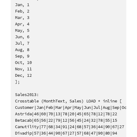
Jan, 1

Feb, 2

Mar, 3

Apr, 4

May, 5

Jun, 6

Jul, 7

Aug, 8

Sep, 9

Oct, 10

Nov, 11

Dec, 12

];

Sales2013:

Crosstable (MonthText, Sales) LOAD * inline [

Customer|Jan|Feb|Mar|Apr|May|Jun|Jul|Aug|Sep|Oct|Nov
Astrida|46|60|70|13|78|20|45|65|78|12|78|22

Betacab|65|56|22|79|12|56|45|24|32|78|55|15

Canutility|77|68|34|91|24|68|57|36|44|90|67|27

Divadip|57|36|44|90|67|27|57|68|47|90|80|94
