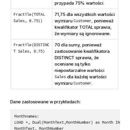
przypada 75% wartości.
Fractile(TOTAL
71,75 dla wszystkich wartości
Sales, 0.75))
wymiaru
Customer
, ponieważ
kwalifikator
TOTAL
sprawia,
że wymiary są ignorowane.
Fractile(DISTINC
70 dla sumy, ponieważ
T Sales, 0.75)
zastosowanie kwalifikatora
DISTINCT
sprawia, że
oceniane są tylko
niepowtarzalne wartości
Sales
dla każdej wartości
wymiaru
Customer
.
Dane zastosowane w przykładach:
Monthnames:

LOAD *, Dual(MonthText,MonthNumber) as Month INLINE 
MonthText, MonthNumber
