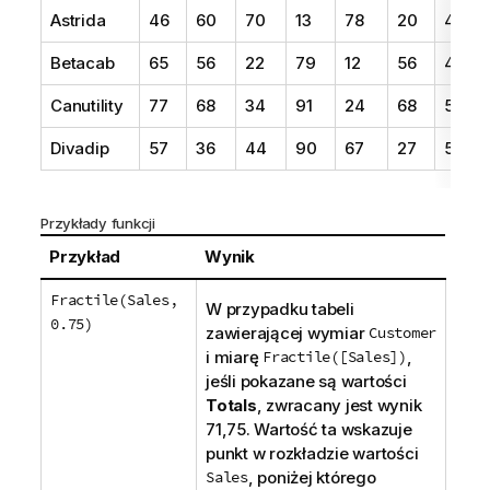
Astrida
46
60
70
13
78
20
45
Betacab
65
56
22
79
12
56
45
Canutility
77
68
34
91
24
68
57
Divadip
57
36
44
90
67
27
57
Przykłady funkcji
Przykład
Wynik
Fractile(Sales,
W przypadku tabeli
0.75)
zawierającej wymiar
Customer
i miarę
Fractile([Sales])
,
jeśli pokazane są wartości
Totals
, zwracany jest wynik
71,75. Wartość ta wskazuje
punkt w rozkładzie wartości
Sales
, poniżej którego