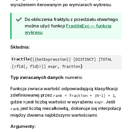
wyrażeniem iterowanym po wymiarach wykresu.
W
Do obliczenia fraktylu z przedziału otwartego
s
można użyć funkcji
FractileExc — funkcja
k
wykresu
.
a
z
Składnia:
ó
w
Fractile(
[{SetExpression}] [DISTINCT] [TOTAL
k
)
[<fld{, fld}>]] expr, fraction
a
Typ zwracanych danych:
numeric
Funkcja zwraca wartość odpowiadającą klasyfikacji
zdefiniowanej przez
,
rank = fraction * (N-1) + 1
gdzie
jest liczbą wartości w wyrażeniu
. Jeśli
N
expr
jest liczbą niecałkowitą, dokonuje się interpolacji
rank
między dwiema najbliższymi wartościami.
Argumenty: