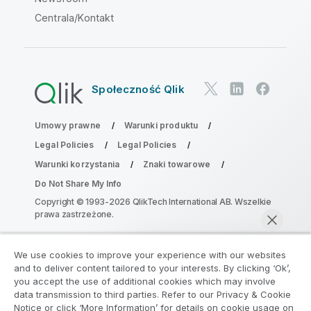
Centrala/Kontakt
Społeczność Qlik
Umowy prawne
Warunki produktu
Legal Policies
Legal Policies
Warunki korzystania
Znaki towarowe
Do Not Share My Info
Copyright © 1993-2026 QlikTech International AB. Wszelkie
prawa zastrzeżone.
We use cookies to improve your experience with our websites
Dołącz do Programu Modernizacji
and to deliver content tailored to your interests. By clicking ‘Ok’,
Analityki
you accept the use of additional cookies which may involve
data transmission to third parties. Refer to our Privacy & Cookie
Notice or click ‘More Information’ for details on cookie usage on