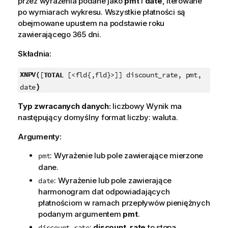
przez wyrażenia podane jako
pmt
i
date
, iterowane
po wymiarach wykresu. Wszystkie płatności są
obejmowane upustem na podstawie roku
zawierającego 365 dni.
Składnia:
XNPV(
[
TOTAL
[<fld{,fld}>]] discount_rate, pmt,
)
date
Typ zwracanych danych:
liczbowy Wynik ma
następujący domyślny format liczby: waluta.
Argumenty:
: Wyrażenie lub pole zawierające mierzone
pmt
dane.
: Wyrażenie lub pole zawierające
date
harmonogram dat odpowiadających
płatnościom w ramach przepływów pieniężnych
podanym argumentem
pmt
.
:
discount_rate
to stopa
discount_rate