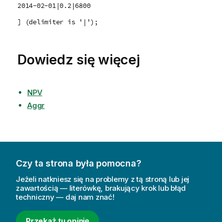
2014-02-01|0.2|6800
] (delimiter is '|');
Dowiedz się więcej
NPV
Aggr
Czy ta strona była pomocna?
Jeżeli natkniesz się na problemy z tą stroną lub jej
zawartością — literówkę, brakujący krok lub błąd
techniczny — daj nam znać!
Przekaż tu opinię