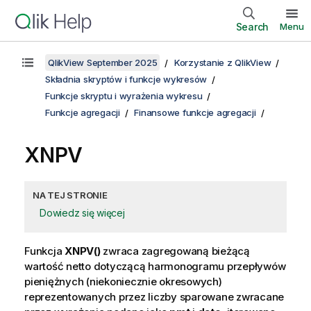
Search
Menu
QlikView September 2025
Korzystanie z QlikView
Składnia skryptów i funkcje wykresów
Funkcje skryptu i wyrażenia wykresu
Funkcje agregacji
Finansowe funkcje agregacji
XNPV
NA TEJ STRONIE
Dowiedz się więcej
Funkcja
XNPV()
zwraca zagregowaną bieżącą
wartość netto dotyczącą harmonogramu przepływów
pieniężnych (niekoniecznie okresowych)
reprezentowanych przez liczby sparowane zwracane