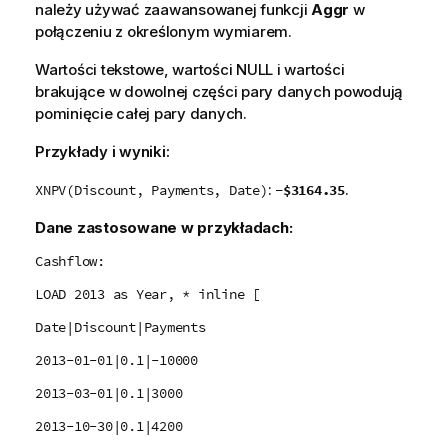
należy używać zaawansowanej funkcji
Aggr
w
połączeniu z określonym wymiarem.
Wartości tekstowe, wartości
NULL
i wartości
brakujące w dowolnej części pary danych powodują
pominięcie całej pary danych.
Przykłady i wyniki:
:
.
-$3164.35
XNPV(Discount, Payments, Date)
Dane zastosowane w przykładach:
Cashflow:
LOAD 2013 as Year, * inline [
Date|Discount|Payments
2013-01-01|0.1|-10000
2013-03-01|0.1|3000
2013-10-30|0.1|4200