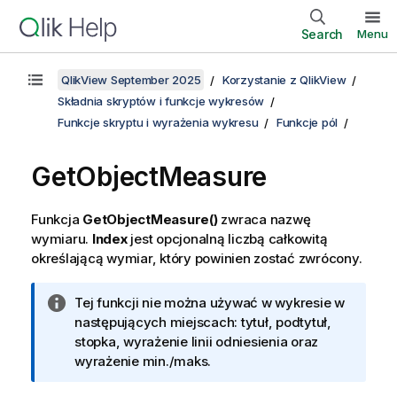
Search
Menu
QlikView September 2025
Korzystanie z QlikView
Składnia skryptów i funkcje wykresów
Funkcje skryptu i wyrażenia wykresu
Funkcje pól
GetObjectMeasure
Funkcja
GetObjectMeasure()
zwraca nazwę
wymiaru.
Index
jest opcjonalną liczbą całkowitą
określającą wymiar, który powinien zostać zwrócony.
I
Tej funkcji nie można używać w wykresie w
n
następujących miejscach: tytuł, podtytuł,
f
stopka, wyrażenie linii odniesienia oraz
o
wyrażenie min./maks.
r