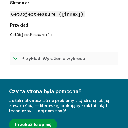
m
Składnia:
a
c
GetObjectMeasure ([index])
j
Przykład:
a
GetObjectMeasure(1)
Przykład: Wyrażenie wykresu
Czy ta strona była pomocna?
Jeżeli natkniesz się na problemy z tą stroną lub jej
zawartością — literówkę, brakujący krok lub błąd
techniczny — daj nam znać!
Przekaż tu opinię