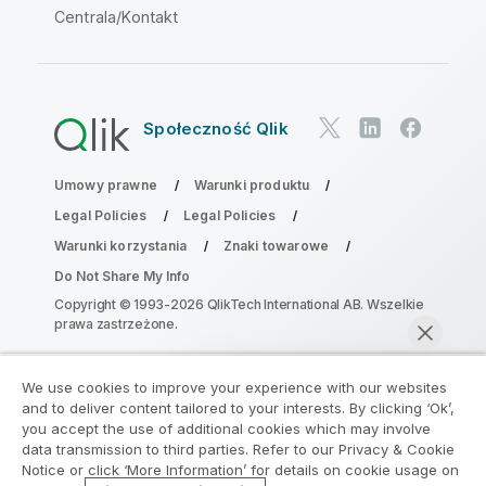
Centrala/Kontakt
Społeczność Qlik
Umowy prawne
Warunki produktu
Legal Policies
Legal Policies
Warunki korzystania
Znaki towarowe
Do Not Share My Info
Copyright © 1993-2026 QlikTech International AB. Wszelkie
prawa zastrzeżone.
We use cookies to improve your experience with our websites
Dołącz do Programu Modernizacji
and to deliver content tailored to your interests. By clicking ‘Ok’,
Analityki
you accept the use of additional cookies which may involve
data transmission to third parties. Refer to our Privacy & Cookie
Notice or click ‘More Information’ for details on cookie usage on
Przeprowadź modernizację bez szkody dla Twoich