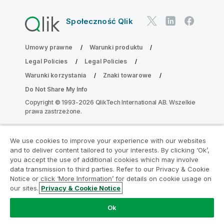
Społeczność Qlik
Umowy prawne
Warunki produktu
Legal Policies
Legal Policies
Warunki korzystania
Znaki towarowe
Do Not Share My Info
Copyright © 1993-2026 QlikTech International AB. Wszelkie
prawa zastrzeżone.
We use cookies to improve your experience with our websites
Dołącz do Programu Modernizacji
and to deliver content tailored to your interests. By clicking ‘Ok’,
Analityki
you accept the use of additional cookies which may involve
data transmission to third parties. Refer to our Privacy & Cookie
Notice or click ‘More Information’ for details on cookie usage on
Przeprowadź modernizację bez szkody dla Twoich
our sites.
Privacy & Cookie Notice
cennych aplikacji QlikView za pomocą programu
Analytics Modernization Program.
Kliknij tutaj
aby
Ok
uzyskać więcej informacji lub skontaktuj się z nami: