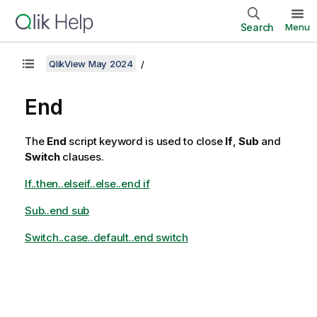
Search
Menu
QlikView May 2024
End
The
End
script keyword is used to close
If
,
Sub
and
Switch
clauses.
If..then..elseif..else..end if
Sub..end sub
Switch..case..default..end switch