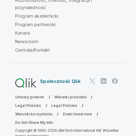
Różnorodność, równość, integracja i
przynależność
Program akademicki
Program partnerski
Kariera
Newsroom
Centrala/Kontakt
Społeczność Qlik
Umowy prawne
Warunki produktu
Legal Policies
Legal Policies
Warunki korzystania
Znaki towarowe
Do Not Share My Info
Copyright © 1993-2026 QlikTech International AB. Wszelkie
prawa zastrzeżone.