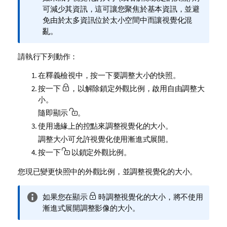
註
可減少其資訊，這可讓您聚焦於基本資訊，並避
免由於太多資訊位於太小空間中而讓視覺化混
亂。
請執行下列動作：
在釋義檢視中，按一下要調整大小的快照。
按一下
，以解除鎖定外觀比例，啟用自由調整大
小。
隨即顯示
。
使用邊緣上的控點來調整視覺化的大小。
調整大小可允許視覺化使用漸進式展開。
按一下
以鎖定外觀比例。
您現已變更快照中的外觀比例，並調整視覺化的大小。
資
如果您在顯示
時調整視覺化的大小，將不使用
訊
漸進式展開調整影像的大小。
備