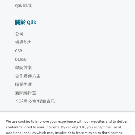
Qlik 區域
關於 Qlik
公司
領導能力
CSR
DEI&B
學院方案
合作夥伴方案
職業生涯
新聞編輯室
全球辦公室/聯絡資訊
We use cookies to improve your experience with our websites and to deliver
content tailored to your interests. By clicking ‘Ok’, you accept the use of
Qlik 社群
additional cookies which may involve data transmission to third parties.