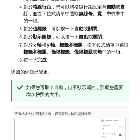
對於
格線行距
，您可以將格線行距設定為
自動
或
自
訂
，並從下拉式清單中選取
無線條
、
寬
、
中
或
窄
中
的一項。
對於
值標籤
，可以按一下
自動
或
關閉
。
對於
顯示圖標
，可以按一下
自動
或
關閉
。
對於
x 軸
和
y 軸
、
標籤和標題
，從下拉式清單中選取
標籤和標題
、
僅限標籤
、
僅限標題
或
無
中的一項。
按一下
完成
。
快照的外觀已變更。
提
如果您選取了自動，但不顯示屬性，那麼您需要
示
增加快照的大小。
備
註
帶有格線的快照對話方塊，僅可看到 x 軸和資料標籤。