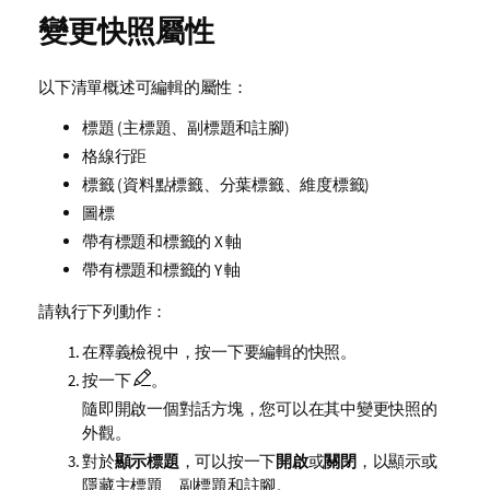
變更快照屬性
以下清單概述可編輯的屬性：
標題 (主標題、副標題和註腳)
格線行距
標籤 (資料點標籤、分葉標籤、維度標籤)
圖標
帶有標題和標籤的 X 軸
帶有標題和標籤的 Y 軸
請執行下列動作：
在釋義檢視中，按一下要編輯的快照。
按一下
。
隨即開啟一個對話方塊，您可以在其中變更快照的
外觀。
對於
顯示標題
，可以按一下
開啟
或
關閉
，以顯示或
隱藏主標題、副標題和註腳。