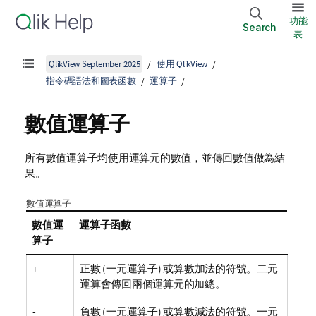
功能
Search
表
QlikView September 2025
使用 QlikView
指令碼語法和圖表函數
運算子
數值運算子
所有數值運算子均使用運算元的數值，並傳回數值做為結
果。
數值運算子
數值運
運算子函數
算子
+
正數 (一元運算子) 或算數加法的符號。二元
運算會傳回兩個運算元的加總。
-
負數 (一元運算子) 或算數減法的符號。一元