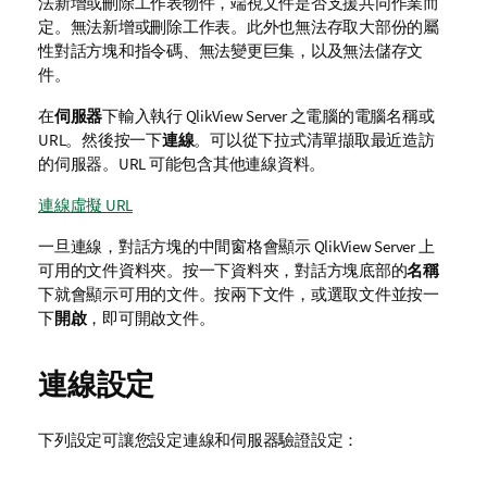
法新增或刪除工作表物件，端視文件是否支援共同作業而
定。無法新增或刪除工作表。此外也無法存取大部份的屬
性對話方塊和指令碼、無法變更巨集，以及無法儲存文
件。
在
伺服器
下輸入執行
QlikView Server
之電腦的電腦名稱或
URL。然後按一下
連線
。可以從下拉式清單擷取最近造訪
的伺服器。URL 可能包含其他連線資料。
連線虛擬 URL
一旦連線，對話方塊的中間窗格會顯示
QlikView Server
上
可用的文件資料夾。按一下資料夾，對話方塊底部的
名稱
下就會顯示可用的文件。按兩下文件，或選取文件並按一
下
開啟
，即可開啟文件。
連線設定
下列設定可讓您設定連線和伺服器驗證設定：