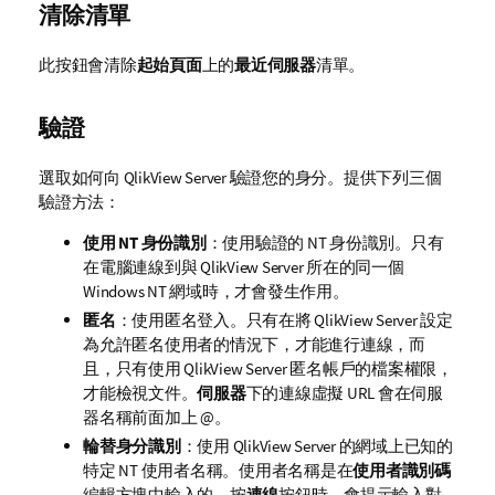
清除清單
此按鈕會清除
起始頁面
上的
最近伺服器
清單。
驗證
選取如何向 QlikView Server 驗證您的身分。提供下列三個
驗證方法：
使用 NT 身份識別
：使用驗證的 NT 身份識別。只有
在電腦連線到與 QlikView Server 所在的同一個
Windows NT 網域時，才會發生作用。
匿名
：使用匿名登入。只有在將 QlikView Server 設定
為允許匿名使用者的情況下，才能進行連線，而
且，只有使用 QlikView Server 匿名帳戶的檔案權限，
才能檢視文件。
伺服器
下的連線虛擬 URL 會在伺服
器名稱前面加上 @。
輪替身分識別
：使用 QlikView Server 的網域上已知的
特定 NT 使用者名稱。使用者名稱是在
使用者識別碼
編輯方塊中輸入的。按
連線
按鈕時，會提示輸入對