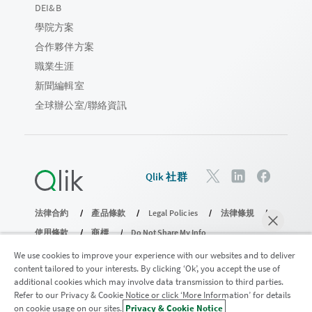
DEI&B
學院方案
合作夥伴方案
職業生涯
新聞編輯室
全球辦公室/聯絡資訊
Qlik 社群
法律合約
產品條款
Legal Policies
法律條規
使用條款
商標
Do Not Share My Info
© 1993-2026 QlikTech International AB。保留所有權利。
We use cookies to improve your experience with our websites and to deliver
content tailored to your interests. By clicking ‘Ok’, you accept the use of
additional cookies which may involve data transmission to third parties.
Refer to our Privacy & Cookie Notice or click ‘More Information’ for details
加入分析現代化計畫
on cookie usage on our sites.
Privacy & Cookie Notice