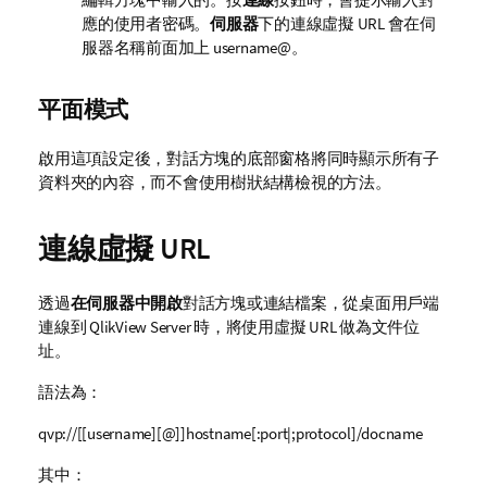
應的使用者密碼。
伺服器
下的連線虛擬 URL 會在伺
服器名稱前面加上
username
@。
平面模式
啟用這項設定後，對話方塊的底部窗格將同時顯示所有子
資料夾的內容，而不會使用樹狀結構檢視的方法。
連線虛擬 URL
透過
在伺服器中開啟
對話方塊或連結檔案，從桌面用戶端
連線到
QlikView Server
時，將使用虛擬 URL 做為文件位
址。
語法為：
qvp://[[username][@]]hostname[:port|;protocol]/docname
其中：