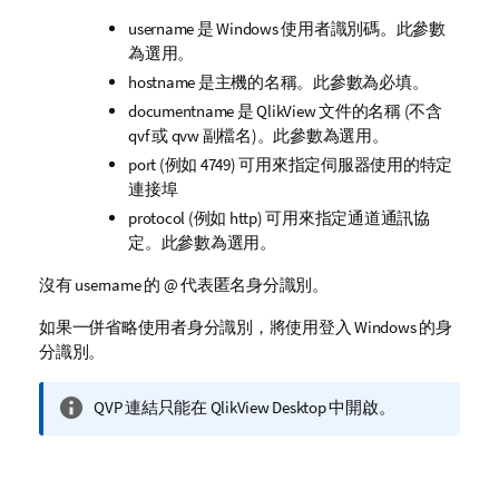
username
是 Windows 使用者識別碼。此參數
為選用。
hostname
是主機的名稱。此參數為必填。
documentname
是 QlikView 文件的名稱 (不含
qvf 或 qvw 副檔名)。此參數為選用。
port
(例如 4749) 可用來指定伺服器使用的特定
連接埠
protocol
(例如 http) 可用來指定通道通訊協
定。此參數為選用。
沒有 username 的 @
代表匿名身分識別。
如果一併省略使用者身分識別，將使用登入 Windows 的身
分識別。
資
QVP 連結只能在
QlikView Desktop
中開啟。
訊
備
註