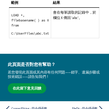
範例
結果
會在每筆讀取的記錄中，於
LOAD *,
欄位
X
傳回 '
abc
'。
filebasename( ) as X
from
C:\UserFiles\abc.txt
此頁面是否對您有幫助？
若您發現此頁面或其內容有任何問題——錯字、遺漏步驟或
技術錯誤——請告知我們！
在此留下意見回饋
ConnectString - 指令碼函數
FileDir - 指令碼函數