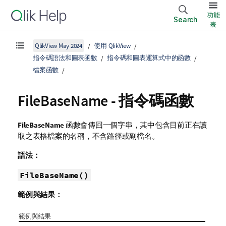
功能
Search
表
QlikView May 2024
使用 QlikView
指令碼語法和圖表函數
指令碼和圖表運算式中的函數
檔案函數
FileBaseName - 指令碼函數
FileBaseName
函數會傳回一個字串，其中包含目前正在讀
取之表格檔案的名稱，不含路徑或副檔名。
語法：
FileBaseName()
範例與結果：
範例與結果