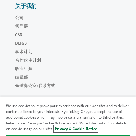
关于我们
公司
领导层
CSR
DEI&B
学术计划
合作伙伴计划
职业生涯
编辑部
全球办公室/联系方式
We use cookies to improve your experience with our websites and to deliver
content tailored to your interests. By clicking ‘Ok’, you accept the use of
Qlik 社区
additional cookies which may involve data transmission to third parties.
Refer to our Privacy & Cookie Notice or click ‘More Information’ for details
on cookie usage on our sites.
Privacy & Cookie Notice
法律协议
产品条款
Legal Policies
法律条规