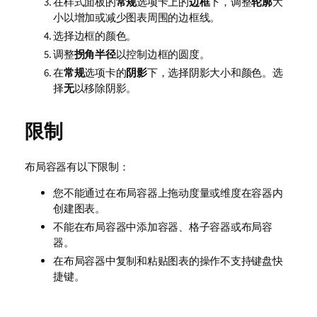
在样式面板的
常规
选项卡上的
边框
下，调整
轮廓
大
小以增加或减少图表周围的边框线。
选择边框的颜色。
调整
拐角半径
以控制边框的圆度。
在
常规
选项卡的
阴影
下，选择阴影大小和颜色。选
择
无
以移除阴影。
限制
布局容器有以下限制：
您不能通过在布局容器上拖动度量或维度在容器内
创建图表。
不能在布局容器中添加容器、格子容器或布局容
器。
在布局容器中复制和粘贴图表的操作不支持键盘快
捷键。