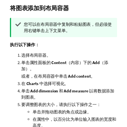
将图表添加到布局容器
提
您可以在布局容器中复制和粘贴图表，但必须使
示
用右键单击上下文菜单。
注
释
执行以下操作：
选择布局容器。
单击属性面板的
Content
（内容）下的
Add
（添
加）。
或者，在布局容器中单击
Add content
。
在
Charts
中选择可视化。
单击
Add dimension
和
Add measure
以将数据添加
到图表。
要调整图表的大小，请执行以下操作之一：
单击并拖动图表的角点或边缘。
在属性中，以百分比为单位输入图表的宽度和
高度。