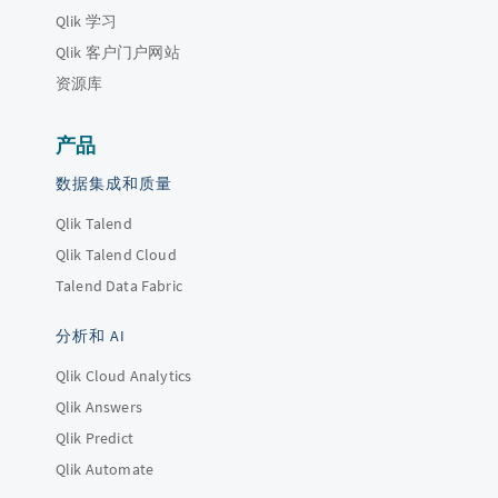
Qlik 学习
Qlik 客户门户网站
资源库
产品
数据集成和质量
Qlik Talend
Qlik Talend Cloud
Talend Data Fabric
分析和 AI
Qlik Cloud Analytics
Qlik Answers
Qlik Predict
Qlik Automate