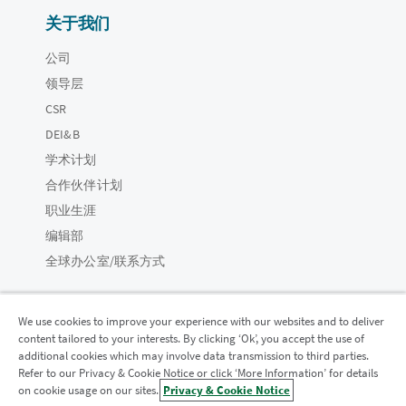
关于我们
公司
领导层
CSR
DEI&B
学术计划
合作伙伴计划
职业生涯
编辑部
全球办公室/联系方式
We use cookies to improve your experience with our websites and to deliver
content tailored to your interests. By clicking ‘Ok’, you accept the use of
Qlik 社区
additional cookies which may involve data transmission to third parties.
Refer to our Privacy & Cookie Notice or click ‘More Information’ for details
on cookie usage on our sites.
Privacy & Cookie Notice
法律协议
产品条款
Legal Policies
法律条规