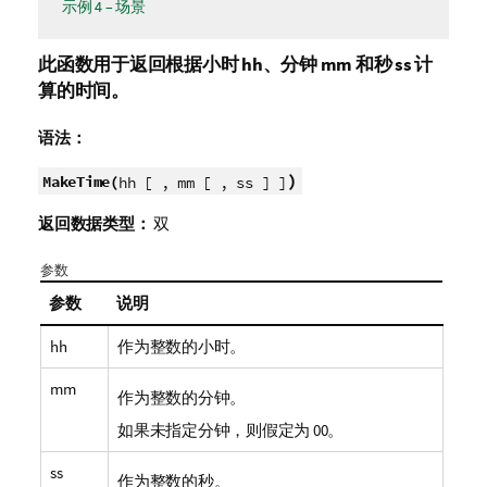
示例 4 – 场景
此函数用于返回根据小时
hh
、分钟
mm
和秒
ss
计
算的时间。
语法：
)
MakeTime(
hh [ , mm [ , ss ] ]
返回数据类型：
双
参数
参数
说明
hh
作为整数的小时。
mm
作为整数的分钟。
如果未指定分钟，则假定为 00。
ss
作为整数的秒。