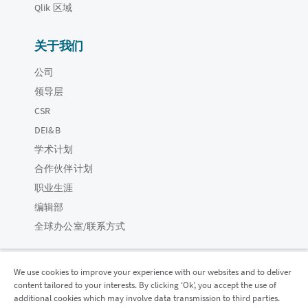
Qlik 区域
关于我们
公司
领导层
CSR
DEI&B
学术计划
合作伙伴计划
职业生涯
编辑部
全球办公室/联系方式
We use cookies to improve your experience with our websites and to deliver
content tailored to your interests. By clicking ‘Ok’, you accept the use of
Qlik 社区
additional cookies which may involve data transmission to third parties.