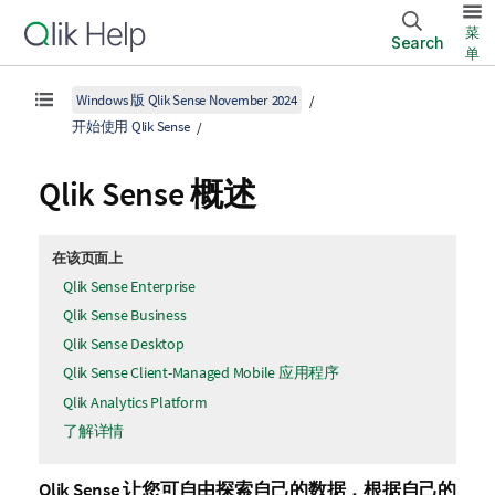
菜
Search
单
Windows 版 Qlik Sense November 2024
开始使用 Qlik Sense
Qlik Sense
概述
在该页面上
Qlik Sense Enterprise
Qlik Sense Business
Qlik Sense Desktop
Qlik Sense Client-Managed Mobile 应用程序
Qlik Analytics Platform
了解详情
Qlik Sense
让您可自由探索自己的数据，根据自己的