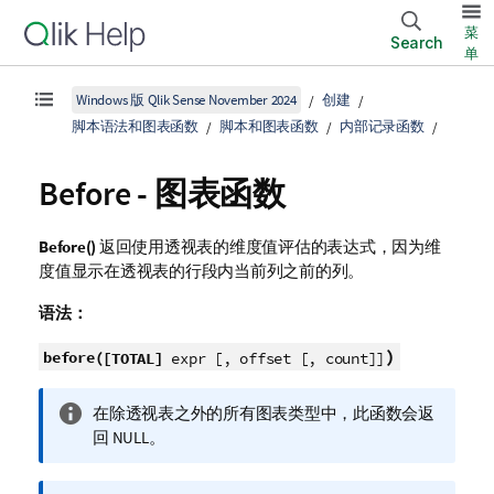
菜
Search
单
Windows 版 Qlik Sense November 2024
创建
脚本语法和图表函数
脚本和图表函数
内部记录函数
Before - 图表函数
Before()
返回使用透视表的维度值评估的表达式，因为维
度值显示在透视表的行段内当前列之前的列。
语法：
)
before(
[TOTAL]
expr [, offset [, count]]
信
在除透视表之外的所有图表类型中，此函数会返
息
回
NULL
。
注
释