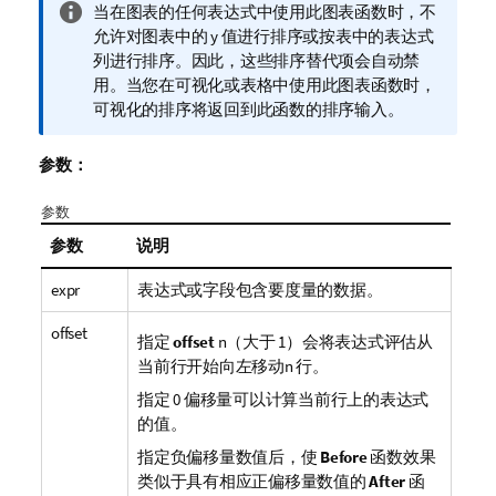
信
当在图表的任何表达式中使用此图表函数时，不
息
允许对图表中的 y 值进行排序或按表中的表达式
注
列进行排序。因此，这些排序替代项会自动禁
释
用。当您在可视化或表格中使用此图表函数时，
可视化的排序将返回到此函数的排序输入。
参数：
参数
参数
说明
expr
表达式或字段包含要度量的数据。
offset
指定
offset
n
（大于 1）会将表达式评估从
当前行开始向左移动
n
行。
指定 0 偏移量可以计算当前行上的表达式
的值。
指定负偏移量数值后，使
Before
函数效果
类似于具有相应正偏移量数值的
After
函