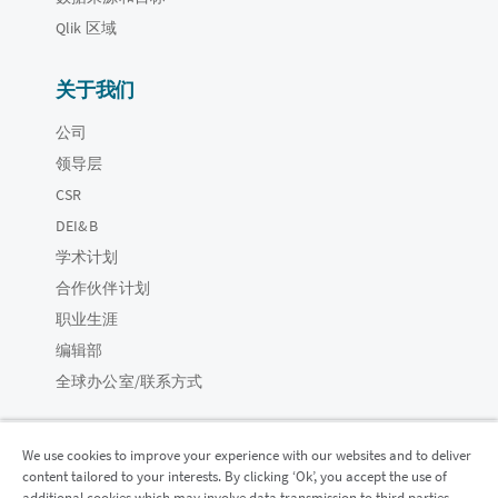
Qlik 区域
关于我们
公司
领导层
CSR
DEI&B
学术计划
合作伙伴计划
职业生涯
编辑部
全球办公室/联系方式
We use cookies to improve your experience with our websites and to deliver
content tailored to your interests. By clicking ‘Ok’, you accept the use of
Qlik 社区
additional cookies which may involve data transmission to third parties.