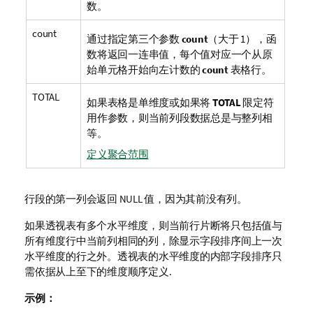
数。
count
通过指定第三个参数
count
（大于 1），函
数将返回一连串值，每个值对应一个从原
始单元格开始向左计数的
count
表格行。
TOTAL
如果表格是单维度或如果将
TOTAL
限定符
用作参数，则当前列段数据总是与整列相
等。
定义聚合范围
行段的第一列会返回
NULL
值，因为其前没有列。
如果透视表有多个水平维度，则当前行片断将只包括值与
所有维度行中当前列相同的列，除显示字段排序间上一次
水平维度的行之外。透视表的水平维度的内部字段排序只
需依据从上至下的维度顺序定义.
示例：