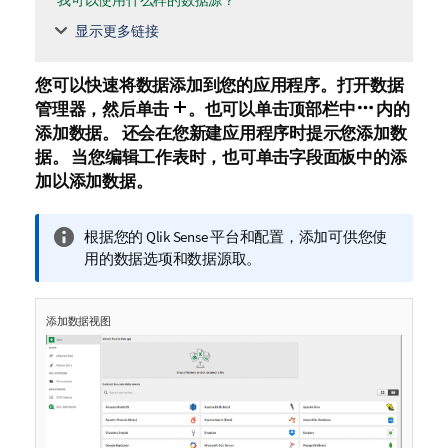
我可以使用什么样的数据源？
显示更多链接
您可以快速将数据添加到您的应用程序。
打开
数据
管理器
，然后单击
。
也可以单击顶部栏中
内的
添加数据
。
还会在您新建应用程序时提示您添加数
据。 当您编辑工作表时，也可单击
字段
面板中的
添
加
以添加数据。
信
根据您的
Qlik Sense
平台和配置，添加可供您使
息
用的数据选项和数据源取。
注
释
添加数据视图