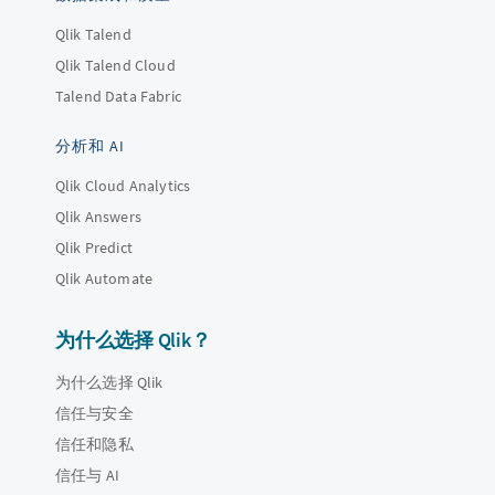
Qlik Talend
Qlik Talend Cloud
Talend Data Fabric
分析和 AI
Qlik Cloud Analytics
Qlik Answers
Qlik Predict
Qlik Automate
为什么选择 Qlik？
为什么选择 Qlik
信任与安全
信任和隐私
信任与 AI