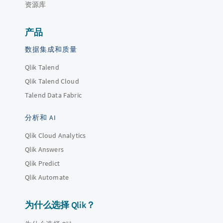
资源库
产品
数据集成和质量
Qlik Talend
Qlik Talend Cloud
Talend Data Fabric
分析和 AI
Qlik Cloud Analytics
Qlik Answers
Qlik Predict
Qlik Automate
为什么选择 Qlik？