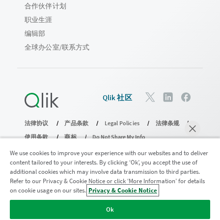
合作伙伴计划
职业生涯
编辑部
全球办公室/联系方式
Qlik 社区
法律协议
产品条款
Legal Policies
法律条规
使用条款
商标
Do Not Share My Info
版权所有 © 1993-2026 QlikTech International AB。保留所有权利。
We use cookies to improve your experience with our websites and to deliver
content tailored to your interests. By clicking ‘Ok’, you accept the use of
additional cookies which may involve data transmission to third parties.
Refer to our Privacy & Cookie Notice or click ‘More Information’ for details
加入分析现代化计划
on cookie usage on our sites.
Privacy & Cookie Notice
马上聊天
使用分析现代化计划实现现代化，同时不损害您宝贵的
Ok
QlikView 应用程序。
单击此处
了解更多信息或联系：