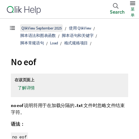
菜
Search
单
QlikView September 2025
使用 QlikView
脚本语法和图表函数
脚本语句和关键字
脚本常规语句
Load
格式规格项目
No eof
在该页面上
了解详情
no eof
说明符用于在加载分隔的
.txt
文件时忽略文件结束
字符。
语法：
no eof