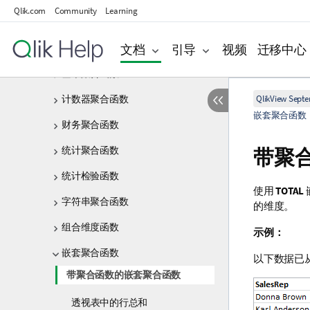
运算符
Qlik.com
Community
Learning
脚本和图表表达式中的函数
文档
引导
视频
迁移中心
聚合函数
基本聚合函数
计数器聚合函数
QlikView Sept
嵌套聚合函数
财务聚合函数
统计聚合函数
带聚
统计检验函数
使用
TOTAL
字符串聚合函数
的维度。
组合维度函数
示例：
嵌套聚合函数
以下数据已
带聚合函数的嵌套聚合函数
透视表中的行总和