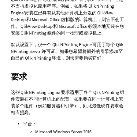
不支持虚拟化应用程序。例如，如果将
Qlik NPrinting
Engine
安装在已具有从其他计算机上分发的
QlikView
Desktop
和
Microsoft Office
虚拟版的计算机上，则它不会工
作。
QlikView Desktop
和
Microsoft Office
必须本地安装在您
安装
Qlik NPrinting
组件的同一物理或虚拟机上。
默认设置下，仅一个
Qlik NPrinting Engine
可用于每个
Qlik
NPrinting Server
许可证。如果您希望将额外的引擎添加至
自己的
Qlik NPrinting
环境，则您需要购买它们。
要求
这些
Qlik NPrinting Engine
要求适用于各个
Qlik NPrinting
组
件安装在不同计算机上的配置。如果要在同一计算机上安
装多个组件（例如服务器和引擎），则此最低硬件要求会
相应提高。
平台：
Microsoft Windows Server 2016