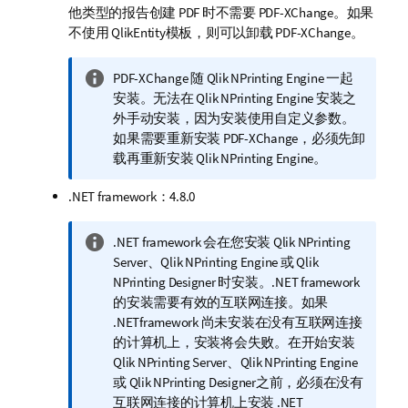
他类型的报告创建 PDF 时不需要
PDF-XChange
。如果
不使用
QlikEntity
模板，则可以卸载
PDF-XChange
。
信
PDF-XChange
随
Qlik NPrinting Engine
一起
息
安装。无法在
Qlik NPrinting Engine
安装之
注
外手动安装，因为安装使用自定义参数。
释
如果需要重新安装
PDF-XChange
，必须先卸
载再重新安装
Qlik NPrinting Engine
。
.NET framework：4.8.0
信
.NET framework 会在您安装
Qlik NPrinting
息
Server
、
Qlik NPrinting Engine
或
Qlik
注
NPrinting Designer
时安装。.NET framework
释
的安装需要有效的互联网连接。如果
.NETframework 尚未安装在没有互联网连接
的计算机上，安装将会失败。在开始安装
Qlik NPrinting Server
、
Qlik NPrinting Engine
或
Qlik NPrinting Designer
之前，必须在没有
互联网连接的计算机上安装 .NET