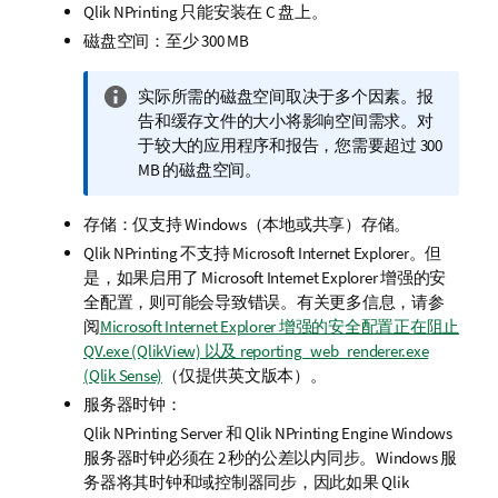
Qlik NPrinting
只能安装在 C 盘上。
磁盘空间：至少 300 MB
信
实际所需的磁盘空间取决于多个因素。报
息
告和缓存文件的大小将影响空间需求。对
注
于较大的应用程序和报告，您需要超过 300
释
MB 的磁盘空间。
存储：仅支持 Windows（本地或共享）存储。
Qlik NPrinting
不支持 Microsoft Internet Explorer。但
是，如果启用了 Microsoft Internet Explorer 增强的安
全配置，则可能会导致错误。有关更多信息，请参
阅
Microsoft Internet Explorer 增强的安全配置正在阻止
QV.exe (QlikView) 以及 reporting_web_renderer.exe
(Qlik Sense)
（仅提供英文版本）
。
服务器时钟：
Qlik NPrinting Server
和
Qlik NPrinting Engine
Windows
服务器时钟必须在 2 秒的公差以内同步。Windows 服
务器将其时钟和域控制器同步，因此如果
Qlik