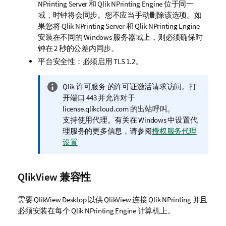
NPrinting Server
和
Qlik NPrinting Engine
位于同一
域，时钟将会同步。您不应当手动删除该选项。如
果您将
Qlik NPrinting Server
和
Qlik NPrinting Engine
安装在不同的 Windows 服务器域上，则必须确保时
钟在 2 秒的公差内同步。
平台安全性：必须启用 TLS 1.2。
信
Qlik 许可服务
的许可证激活请求访问。打
息
开端口 443 并允许对于
注
license.qlikcloud.com
的出站呼叫。
释
支持使用代理。有关在 Windows 中设置代
理服务的更多信息，请参阅
授权服务代理
设置
QlikView
兼容性
需要
QlikView Desktop
以供
QlikView
连接
Qlik NPrinting
并且
必须安装在每个
Qlik NPrinting Engine
计算机上。