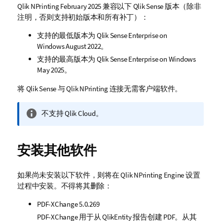
Qlik NPrinting
February 2025 兼容以下
Qlik Sense
版本（除非
注明，否则支持初始版本和所有补丁）：
支持的最低版本为
Qlik Sense Enterprise on
Windows
August 2022。
支持的最高版本为
Qlik Sense Enterprise on Windows
May 2025。
将
Qlik Sense
与
Qlik NPrinting
连接无需客户端软件。
信
不支持
Qlik Cloud
。
息
注
释
安装其他软件
如果尚未安装以下软件，则将在
Qlik NPrinting Engine
设置
过程中安装。不得将其删除：
PDF-XChange
5.0.269
PDF-XChange
用于从
QlikEntity
报告创建 PDF。从其