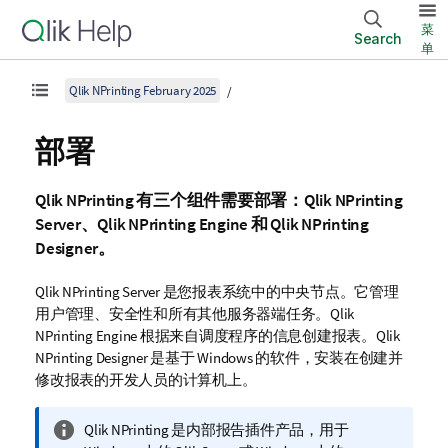
菜
Search
单
Qlik NPrinting February 2025
部署
Qlik NPrinting
有三个组件需要部署：
Qlik NPrinting
Server
、
Qlik NPrinting Engine
和
Qlik NPrinting
Designer
。
Qlik NPrinting Server
是您报表系统中的中央节点。它管理
用户管理、安全性和所有其他服务器端任务。
Qlik
NPrinting Engine
根据来自调度程序的信息创建报表。
Qlik
NPrinting Designer
是基于
Windows
的软件，安装在创建并
修改报表的开发人员的计算机上。
信
Qlik NPrinting
是内部报告插件产品，用于