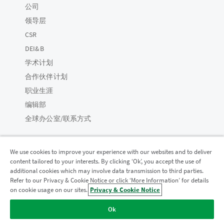
公司
领导层
CSR
DEI&B
学术计划
合作伙伴计划
职业生涯
编辑部
全球办公室/联系方式
We use cookies to improve your experience with our websites and to deliver
content tailored to your interests. By clicking ‘Ok’, you accept the use of
Qlik 社区
additional cookies which may involve data transmission to third parties.
Refer to our Privacy & Cookie Notice or click ‘More Information’ for details
on cookie usage on our sites.
Privacy & Cookie Notice
法律协议
产品条款
Legal Policies
法律条规
Ok
使用条款
商标
Do Not Share My Info
版权所有 © 1993-2026 QlikTech International AB。保留所有权利。