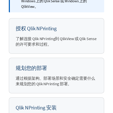
息
Windows
上的
Qlik Sense
或
Windows
上的
注
QlikView
。
释
授权 Qlik NPrinting
了解连接
Qlik NPrinting
到
QlikView
或
Qlik Sense
的许可要求和过程。
规划您的部署
通过根据架构、部署场景和安全确定需要什么
来规划您的
Qlik NPrinting
部署。
Qlik NPrinting 安装