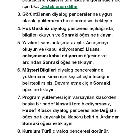
için bkz.
Desteklenen diller
Görüntülenen diyalog pencerelerine uygun
olarak, yüklemenin hazırlanmasını bekleyin.
Hoş Geldiniz
diyalog penceresi açıldığında,
bilgileri okuyun ve
Sonraki
öğesine tıklayın.
Yazılım lisans anlaşması açılır. Anlaşmayı
okuyun ve (kabul ediyorsanız)
Lisans
anlaşmasını kabul ediyorum
öğesine ve
ardından
Sonraki
öğesine tıklayın.
Müşteri Bilgileri
diyalog penceresinde,
yüklemenin kimin için kişiselleştirileceğini
belirtebilirsiniz. Devam etmek için
Sonraki
öğesine tıklayın.
Program yüklemesi için varsayılan klasörden
başka bir hedef klasörü tercih ediyorsanız,
Hedef Klasör
diyalog penceresinde
Değiştir
öğesine tıklayarak bu klasörü belirtin. Ardından
Sonraki
öğesine tıklayın.
Kurulum Türü
diyalog penceresi görünür.