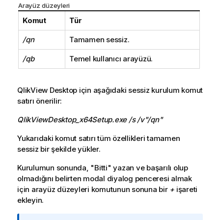
Arayüz düzeyleri
Komut
Tür
/qn
Tamamen sessiz.
/qb
Temel kullanıcı arayüzü.
QlikView Desktop
için aşağıdaki sessiz kurulum komut
satırı önerilir:
QlikViewDesktop_x64Setup.exe /s /v"/qn"
Yukarıdaki komut satırı tüm özellikleri tamamen
sessiz bir şekilde yükler.
Kurulumun sonunda, "Bitti" yazan ve başarılı olup
olmadığını belirten modal diyalog penceresi almak
için arayüz düzeyleri komutunun sonuna bir
+
işareti
ekleyin.