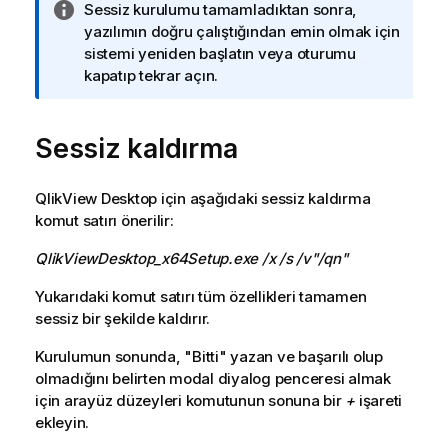
B
Sessiz kurulumu tamamladıktan sonra,
i
yazılımın doğru çalıştığından emin olmak için
l
sistemi yeniden başlatın veya oturumu
g
kapatıp tekrar açın.
i
n
Sessiz kaldırma
o
t
u
QlikView Desktop
için aşağıdaki sessiz kaldırma
komut satırı önerilir:
QlikViewDesktop_x64Setup.exe /x /s /v"/qn"
Yukarıdaki komut satırı tüm özellikleri tamamen
sessiz bir şekilde kaldırır.
Kurulumun sonunda, "Bitti" yazan ve başarılı olup
olmadığını belirten modal diyalog penceresi almak
için arayüz düzeyleri komutunun sonuna bir
+
işareti
ekleyin.