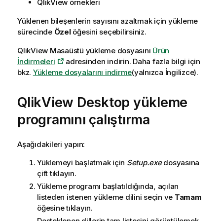
QlikView
örnekleri
Yüklenen bileşenlerin sayısını azaltmak için yükleme
sürecinde
Özel
öğesini seçebilirsiniz.
QlikView
Masaüstü yükleme dosyasını
Ürün
İndirmeleri
adresinden indirin. Daha fazla bilgi için
bkz.
Yükleme dosyalarını indirme
(yalnızca İngilizce)
.
QlikView
Desktop yükleme
programını çalıştırma
Aşağıdakileri yapın:
Yüklemeyi başlatmak için
Setup.exe
dosyasına
çift tıklayın.
Yükleme programı başlatıldığında, açılan
listeden istenen yükleme dilini seçin ve
Tamam
öğesine tıklayın.
Desteklenen dillerin tam listesini görüntülemek