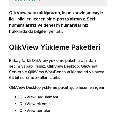
QlikView
satın aldığınızda, lisans sözleşmesiyle
ilgili bilgileri içeren bir e-posta alırsınız. Seri
numaralarınız ve denetim numaralarınız
hakkında da bilgiler yer alır.
QlikView Yükleme Paketleri
Birkaç farklı
QlikView
yükleme paketi arasından
seçim yapabilirsiniz.
QlikView
Desktop,
QlikView
Server ve
QlikView
WorkBench yüklemeleri yalnızca
64 bit sürümde kullanılabilir.
QlikView
Desktop yükleme paketi şu bileşenleri içerir:
QlikView
uygulaması
QlikView
eklentisi
QlikView
temaları