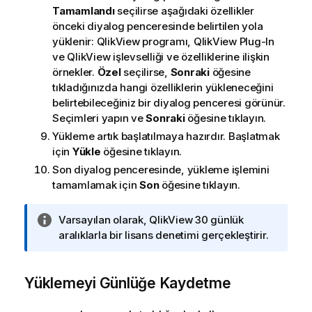
Tamamlandı
seçilirse aşağıdaki özellikler
önceki diyalog penceresinde belirtilen yola
yüklenir: QlikView programı, QlikView Plug-In
ve QlikView işlevselliği ve özelliklerine ilişkin
örnekler.
Özel
seçilirse,
Sonraki
öğesine
tıkladığınızda hangi özelliklerin yükleneceğini
belirtebileceğiniz bir diyalog penceresi görünür.
Seçimleri yapın ve
Sonraki
öğesine tıklayın.
Yükleme artık başlatılmaya hazırdır. Başlatmak
için
Yükle
öğesine tıklayın.
Son diyalog penceresinde, yükleme işlemini
tamamlamak için
Son
öğesine tıklayın.
B
Varsayılan olarak,
QlikView
30 günlük
i
aralıklarla bir lisans denetimi gerçekleştirir.
l
g
Yüklemeyi Günlüğe Kaydetme
i
n
o