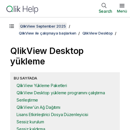
Search
Menü
QlikView September 2025
QlikView ile çalışmaya başlarken
QlikView Desktop
QlikView Desktop
yükleme
BU SAYFADA
QlikView Yükleme Paketleri
QlikView Desktop yükleme programını çalıştırma
Serileştirme
QlikView'ün Ağ Dağıtımı
Lisans Etkinleştirici Dosya Düzenleyicisi
Sessiz kurulum
Sessiz kaldırma