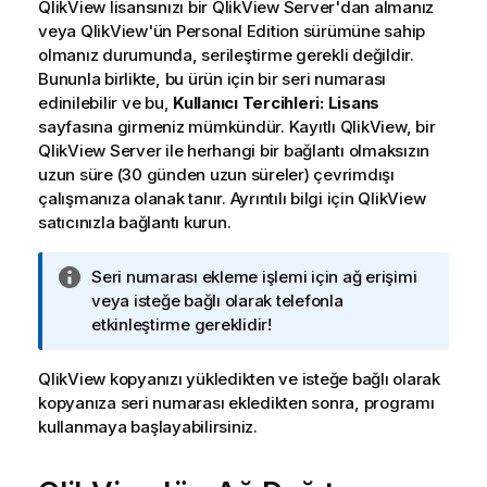
QlikView lisansınızı bir QlikView Server'dan almanız
veya QlikView'ün Personal Edition sürümüne sahip
olmanız durumunda, serileştirme gerekli değildir.
Bununla birlikte, bu ürün için bir seri numarası
edinilebilir ve bu,
Kullanıcı Tercihleri: Lisans
sayfasına girmeniz mümkündür. Kayıtlı QlikView, bir
QlikView Server ile herhangi bir bağlantı olmaksızın
uzun süre (30 günden uzun süreler) çevrimdışı
çalışmanıza olanak tanır. Ayrıntılı bilgi için QlikView
satıcınızla bağlantı kurun.
B
Seri numarası ekleme işlemi için ağ erişimi
i
veya isteğe bağlı olarak telefonla
l
etkinleştirme gereklidir!
g
i
QlikView kopyanızı yükledikten ve isteğe bağlı olarak
n
kopyanıza seri numarası ekledikten sonra, programı
o
kullanmaya başlayabilirsiniz.
t
u