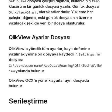
dosyası çalıştırıldığında, kullanıcının
Setup.exe
temp
t
klasörüne bir günlük dosyası yazılır. Günlük dosyası
u
olarak adlandırılır. Yükleme her
QlikViewx64.wil
çalıştırıldığında, eski günlük dosyasının üzerine
yazılacak şekilde yeni bir dosya oluşturulur.
QlikView Ayarlar Dosyası
QlikView'a yönelik tüm ayarlar, kayıt defterine
yazılmak yerine bir dosyaya kaydedilir.
Settings.ini
dosyası
C:\Users\username\AppData\Roaming\QlikTech\QlikV
yolunda bulunur.
iew
QlikView OCX'e yönelik ayarlar aynı dosyada
bulunur.
Serileştirme