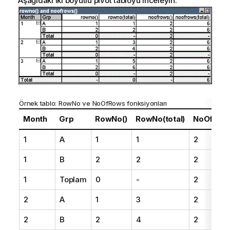
Aşağıdaki iki boyutlu pivot tabloyu inceleyin:
Örnek tablo:
RowNo
ve
NoOfRows
fonksiyonları
Month
Grp
RowNo()
RowNo(total)
NoOfRows
1
A
1
1
2
1
B
2
2
2
1
Toplam
0
-
2
2
A
1
3
2
2
B
2
4
2