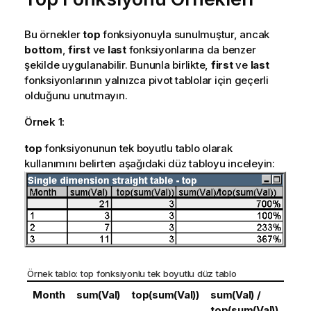
Bu örnekler
top
fonksiyonuyla sunulmuştur, ancak
bottom
,
first
ve
last
fonksiyonlarına da benzer
şekilde uygulanabilir. Bununla birlikte,
first
ve
last
fonksiyonlarının yalnızca pivot tablolar için geçerli
olduğunu unutmayın.
Örnek 1:
top
fonksiyonunun tek boyutlu tablo olarak
kullanımını belirten aşağıdaki düz tabloyu inceleyin:
Örnek tablo:
top
fonksiyonlu tek boyutlu düz tablo
Month
sum(Val)
top(sum(Val))
sum(Val) /
top(sum(Val))