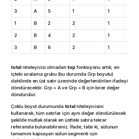
3
A
5
1
1
1
B
2
2
1
2
B
4
2
1
3
B
6
2
1
total
niteleyicisi olmadan
top
fonksiyonu artık, en
içteki sıralama grubu (bu durumda Grp boyutu)
dahilinde en üst satır üzerinde değerlendirilen ifadeyi
döndürecektir. Grp = A ve Grp = B için birer değer
döndürülür.
Çoklu boyut durumunda
total
niteleyicisini
kullanarak, tüm satırlar için aynı değer döndürülecek
şekilde mutlak olarak en üstteki satıra tekrar
referansta bulunabilirsiniz. İfade, tabii ki, sütunun
tamamını kapsayan sütun segmenti için