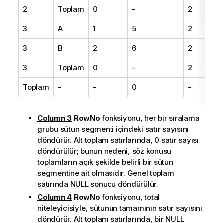
2
Toplam
0
-
2
3
A
1
5
2
3
B
2
6
2
3
Toplam
0
-
2
Toplam
-
-
0
-
Column 3
RowNo
fonksiyonu, her bir sıralama
grubu sütun segmenti içindeki satır sayısını
döndürür. Alt toplam satırlarında, 0 satır sayısı
döndürülür; bunun nedeni, söz konusu
toplamların açık şekilde belirli bir sütun
segmentine ait olmasıdır. Genel toplam
satırında NULL sonucu döndürülür.
Column 4
RowNo
fonksiyonu, total
niteleyicisiyle, sütunun tamamının satır sayısını
döndürür. Alt toplam satırlarında, bir NULL