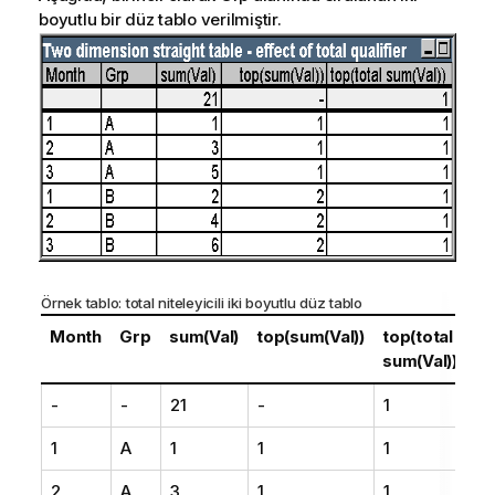
boyutlu bir düz tablo verilmiştir.
Örnek tablo:
total
niteleyicili iki boyutlu düz tablo
Month
Grp
sum(Val)
top(sum(Val))
top(total
sum(Val))
-
-
21
-
1
1
A
1
1
1
2
A
3
1
1