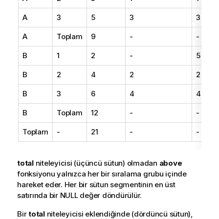
A
3
5
3
3
A
Toplam
9
-
-
B
1
2
-
5
B
2
4
2
2
B
3
6
4
4
B
Toplam
12
-
-
Toplam
-
21
-
-
total
niteleyicisi (üçüncü sütun) olmadan
above
fonksiyonu yalnızca her bir sıralama grubu içinde
hareket eder. Her bir sütun segmentinin en üst
satırında bir NULL değer döndürülür.
Bir
total
niteleyicisi eklendiğinde (dördüncü sütun),