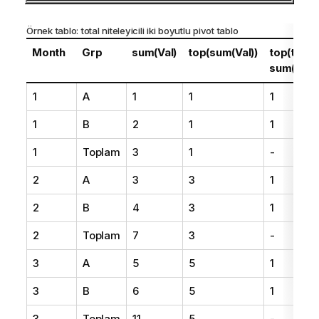
Örnek tablo:
total
niteleyicili iki boyutlu pivot tablo
Month
Grp
sum(Val)
top(sum(Val))
top(total
sum(Val))
1
A
1
1
1
1
B
2
1
1
1
Toplam
3
1
-
2
A
3
3
1
2
B
4
3
1
2
Toplam
7
3
-
3
A
5
5
1
3
B
6
5
1
3
Toplam
11
5
-