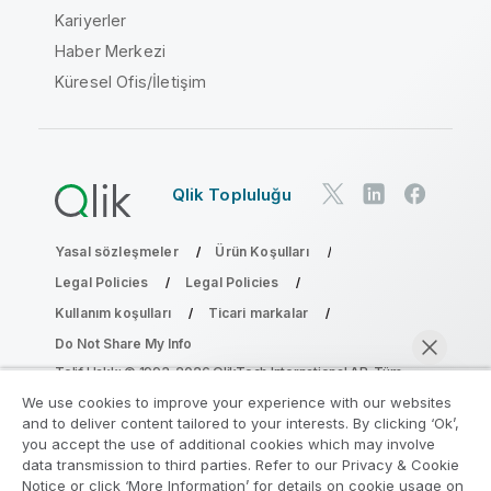
Kariyerler
Haber Merkezi
Küresel Ofis/İletişim
Qlik Topluluğu
Yasal sözleşmeler
Ürün Koşulları
Legal Policies
Legal Policies
Kullanım koşulları
Ticari markalar
Do Not Share My Info
Telif Hakkı © 1993-2026 QlikTech International AB. Tüm
hakları saklıdır.
We use cookies to improve your experience with our websites
and to deliver content tailored to your interests. By clicking ‘Ok’,
you accept the use of additional cookies which may involve
data transmission to third parties. Refer to our Privacy & Cookie
Analiz Modernleştirme Programına katılın
Notice or click ‘More Information’ for details on cookie usage on