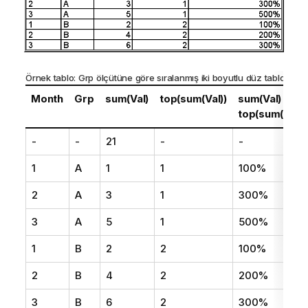
Örnek tablo:
Grp
ölçütüne göre sıralanmış iki boyutlu düz tablo
Month
Grp
sum(Val)
top(sum(Val))
sum(Val) /
top(sum(Val))
-
-
21
-
-
1
A
1
1
100%
2
A
3
1
300%
3
A
5
1
500%
1
B
2
2
100%
2
B
4
2
200%
3
B
6
2
300%