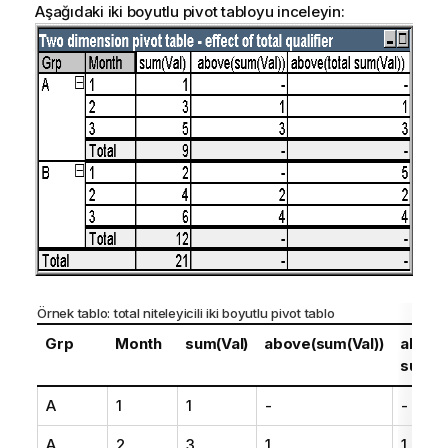
Aşağıdaki iki boyutlu pivot tabloyu inceleyin:
Örnek tablo:
total
niteleyicili iki boyutlu pivot tablo
Grp
Month
sum(Val)
above(sum(Val))
above(
sum(Va
A
1
1
-
-
A
2
3
1
1