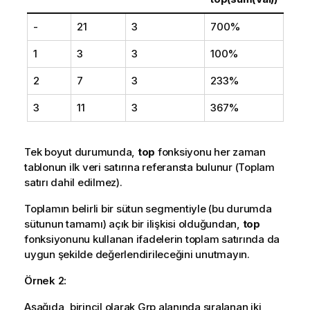
-
21
3
700%
1
3
3
100%
2
7
3
233%
3
11
3
367%
Tek boyut durumunda,
top
fonksiyonu her zaman
tablonun ilk veri satırına referansta bulunur (Toplam
satırı dahil edilmez).
Toplamın belirli bir sütun segmentiyle (bu durumda
sütunun tamamı) açık bir ilişkisi olduğundan,
top
fonksiyonunu kullanan ifadelerin toplam satırında da
uygun şekilde değerlendirileceğini unutmayın.
Örnek 2:
Aşağıda, birincil olarak Grp alanında sıralanan iki