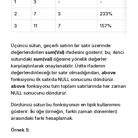
1
3
-
-
2
7
3
233%
3
11
7
157%
Üçüncü sütun, geçerli satırın bir satır üzerinde
değerlendirilen
sum(Val)
ifadesini gösterir; bu, ikinci
sütundaki
sum(val)
öğesine yönelik değerler
karşılaştırılarak onaylanabilir. Üstte ifadenin
değerlendirileceği bir satır olmadığından,
above
fonksiyonu ilk satırda NULL sonucunu döndürür.
above
fonksiyonu tüm toplam satırlarında her zaman
NULL sonucunu döndürür.
Dördüncü sütun bu fonksiyonun en tipik kullanımını
gösterir: İki öğe (örneğin, farklı zaman dönemleri)
arasındaki farkı hesaplamak.
Örnek 5: