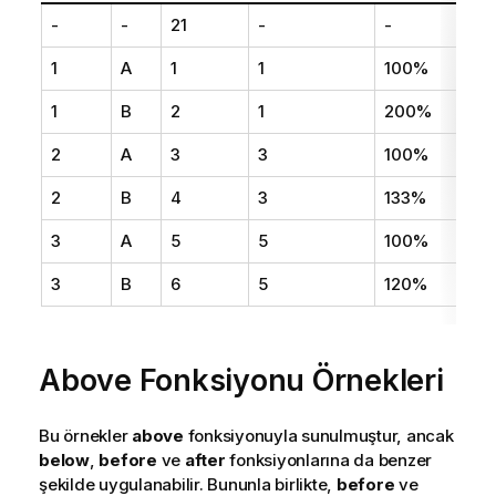
-
-
21
-
-
1
A
1
1
100%
1
B
2
1
200%
2
A
3
3
100%
2
B
4
3
133%
3
A
5
5
100%
3
B
6
5
120%
Above Fonksiyonu Örnekleri
Bu örnekler
above
fonksiyonuyla sunulmuştur, ancak
below
,
before
ve
after
fonksiyonlarına da benzer
şekilde uygulanabilir. Bununla birlikte,
before
ve