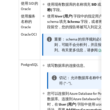
使用 SID 的
使用现有数据库的名称填充
SID
或
Serv
Oracle
称)
字段。
使用服务
使用
User (用户)
字段中的指定用户有权访问
名称的
schema 填充
Schema
字段，或者将其留
Oracle
段留空，您的报告将被写入到定义用户的默
Oracle OCI
信
重要：
schema 的排序规则必须
息
则，可能不会分析列，并且报告中
注
列。有关更多信息，请参阅
Oracl
释
PostgreSQL
填写数据库的连接信息。
信
切记：
允许数据库名称中包含点 
息
符 ("
")。
-
注
您可以连接到 Azure Database for PostgreS
释
数据库。连接到 Azure Database for Post
时，在
User (用户)
字段中使用
userna
语法，而将
Additional parameters (