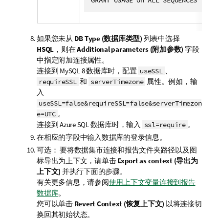
如果您未从
DB Type (数据库类型)
列表中选择
HSQL
，则在
Additional parameters (附加参数)
字段
中指定附加连接属性。
连接到 MySQL 8 数据库时，配置
、
useSSL
和
属性。例如，输
requireSSL
serverTimezone
入
useSSL=false&requireSSL=false&serverTimezon
。
e=UTC
连接到 Azure SQL 数据库时，输入
。
ssl=require
在相应的字段中输入数据库的登录信息。
可选：
要将数据集市连接和报告文件夹路径以及图
标导出为上下文，请单击
Export as context (导出为
上下文)
并执行下面的步骤。
有关更多信息，请参阅
使用上下文变量连接到报告
数据库
。
您可以单击
Revert Context (恢复上下文)
以将连接切
换回其初始状态。