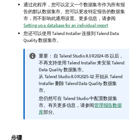
通过此程序，您可以定义一个数据集市作为所有报
告的默认数据集市。您可以更改特定报告的数据集
市，而不影响此通用设置。更多信息，请参阅
Setting up a database for an individual report
您还可以使用
Talend Installer
连接到
Talend Data
Quality
数据集市。
信
重要：
自
Talend Studio
8.0 R2024-05 以后，
息
不再支持使用
Talend Installer
来安装
Talend
注
Data Quality
数据集市。
释
从
Talend Studio
8.0 R2025-02 开始从
Talend
Installer
删除
Talend Data Quality
数据集
市。
您仍然可在
Talend Studio
中配置数据集
市。有关更多信息，请参阅
管理报告数据
库
部分。
步骤