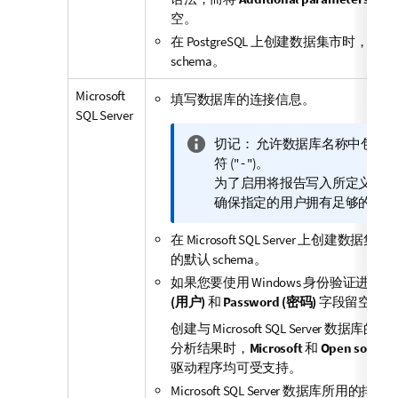
空。
在 PostgreSQL 上创建数据集市时，
schema。
Microsoft
填写数据库的连接信息。
SQL Server
信
切记：
允许数据库名称中包含点 
息
符 ("
")。
-
注
为了启用将报告写入所定义数据
释
确保指定的用户拥有足够的系统
在 Microsoft SQL Server 上创建数
的默认 schema。
如果您要使用 Windows 身份验证进行
(用户)
和
Password (密码)
字段留空。
创建与 Microsoft SQL Server 数据
分析结果时，
Microsoft
和
Open source
驱动程序均可受支持。
Microsoft SQL Server 数据库所用