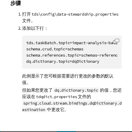
步骤
打开
tds\config\data-stewardship.properties
文件。
添加以下行：
tds.taskBatch.topic=impact-analysis-batch

复制代
schema.crud.topic=schemas

schema.references.topic=schemas-references

dq.dictionary.topic=dqDictionary
此例显示了您可根据需要进行更改的参数的默认
值。
但如果您更改了
的值，您还
dq.dictionary.topic
应该在
文件的
tdqdict.properties
spring.cloud.stream.bindings.dqDictionary.d
中更改它。
estination