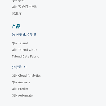
Qlik 学习
Qlik 客户门户网站
资源库
产品
数据集成和质量
Qlik Talend
Qlik Talend Cloud
Talend Data Fabric
分析和 AI
Qlik Cloud Analytics
Qlik Answers
Qlik Predict
Qlik Automate