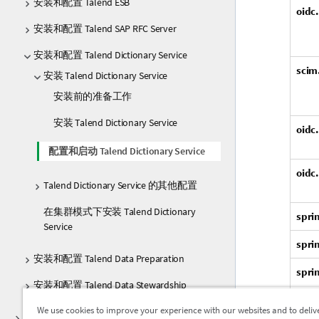
安装和配置 Talend ESB
oidc.
安装和配置 Talend SAP RFC Server
安装和配置 Talend Dictionary Service
scim
安装 Talend Dictionary Service
安装前的准备工作
安装 Talend Dictionary Service
oidc
配置和启动 Talend Dictionary Service
oidc
Talend Dictionary Service 的其他配置
在集群模式下安装 Talend Dictionary
spri
Service
spri
安装和配置 Talend Data Preparation
spri
安装和配置 Talend Data Stewardship
We use cookies to improve your experience with our websites and to deliv
spri
卸载 Talend 产品