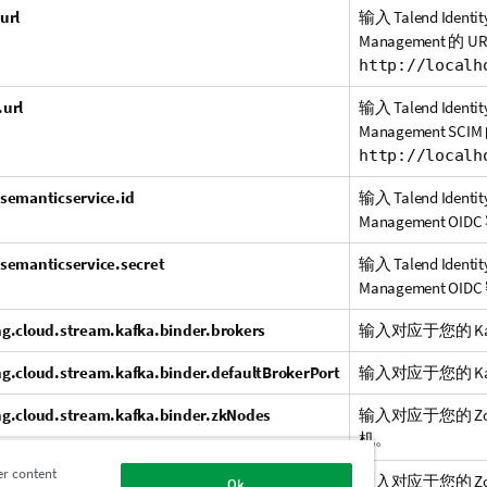
url
输入
Talend Identit
Management
的 U
http://localh
.url
输入
Talend Identit
Management
SCIM
http://localh
.semanticservice.id
输入
Talend Identit
Management
OID
.semanticservice.secret
输入
Talend Identit
Management
OID
ng.cloud.stream.kafka.binder.brokers
输入对应于您的 Ka
ng.cloud.stream.kafka.binder.defaultBrokerPort
输入对应于您的 Ka
ng.cloud.stream.kafka.binder.zkNodes
输入对应于您的 Zoo
机。
er content
ng.cloud.stream.kafka.binder.defaultZkPort
输入对应于您的 Zoo
Ok