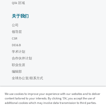
Qlik 区域
关于我们
公司
领导层
CSR
DEI&B
学术计划
合作伙伴计划
职业生涯
编辑部
全球办公室/联系方式
We use cookies to improve your experience with our websites and to deliver
content tailored to your interests. By clicking ‘Ok’, you accept the use of
Qlik 社区
additional cookies which may involve data transmission to third parties.