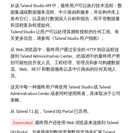
从该
Talend Studio
API 中，最终用户可以执行技术流程：数
据集成或数据服务流程、中介路由和服务，并在构件库上
发布它们，以及执行数据深入分析和报告，而不管数据量
和流程复杂程度如何。
Talend Studio
让用户可以处理其拥有授权的任何工程。有
关更多信息，请参阅《
Talend Studio
用户指南》。
从 Web 浏览器中，最终用户通过安全的 HTTP 协议远程连
接到
Talend Administration Center
。此描述中的最终用户类
别可能包括开发人员、工程经理、管理员和参与构建数据
流、Web、REST 和数据服务以及中介路由的任何其他人
员。
这其中每一种最终用户将使用
Talend Studio
或
Talend
Administration Center
或者同时使用两者，具体取决于公司
策略。
从
Talend
7.1 起，
Talend DQ Portal
已弃用。
A
最终用户还使用 Web 浏览器来连接到
Talend
Deprecated
v
DQ Portal
，后者插接到数据质量数据市场并扩展
Talend