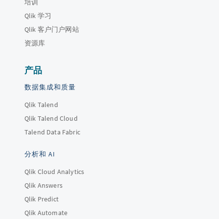
培训
Qlik 学习
Qlik 客户门户网站
资源库
产品
数据集成和质量
Qlik Talend
Qlik Talend Cloud
Talend Data Fabric
分析和 AI
Qlik Cloud Analytics
Qlik Answers
Qlik Predict
Qlik Automate