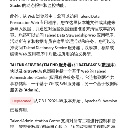
a
Studio
的动态报告和监控功能。
i
l
此外，从 Web 浏览器中，您可以访问
Talend Data
a
Preparation
Web 应用程序。您在这里从本地文件或其他来
b
源导入数据，并通过对这些数据新建准备来清理或丰富内
i
容。您还可以访问
Talend Data Stewardship
Web 应用程序。
l
活动所有者和数据专员在这里管理活动和任务。您可以选
i
择访问
Talend Dictionary Service
服务器，以添加、移除或
t
编辑 Web 应用程序中对数据所用的语义类型。
y
TALEND SERVERS (TALEND 服务器)
和
DATABASES (数据库)
-
块以及
Git/SVN
灰色圆圈包括一个基于 Web 的
Talend
n
Administration Center
(应用程序服务器)，它连接到两个共
o
享存储库：一个基于 Git 或 SVN 服务器，另一个基于数据库
t
服务器 (
Admin
)。
e
A
从 7.3.1 R2021-08 版本开始，Apache Subversion
Deprecated
v
已被弃用。
a
i
Talend Administration Center
支持对所有工程进行控制和管
l
理。管理元数据 (例如用户帐户、访问权限和工程授权) 存