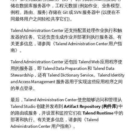
a
储在数据库服务器中，工程元数据 (例如作业、业务模型、
b
例程、路由、服务) 存储在 Git 或 SVN 服务器中 (以便在不
i
同最终用户之间轻松共享它们)。
l
Talend Administration Center
还支持配置处理作业执行和触
i
发器的任务。它还负责生成作业并部署到执行服务器。有
t
关更多信息，请参阅《
Talend Administration Center
用户指
y
南》。
-
n
Talend Administration Center
还包括 Talend Web 应用程序使
o
用的服务器，即
Talend Data Preparation
和
Talend Data
t
Stewardship
，还有
Talend Dictionary Service
。
Talend Identity
e
and Access Management
服务器用于实现这些应用程序之间
的单点登录。
最后，
Talend Administration Center
使您能够访问和管理从
Talend Studio
创建并发布到
Artifact Repository (构件库)
中
的路由或服务，并设置和监控它们在
Talend Runtime
中的
部署和执行。有关更多信息，请参阅《
Talend
Administration Center
用户指南》。