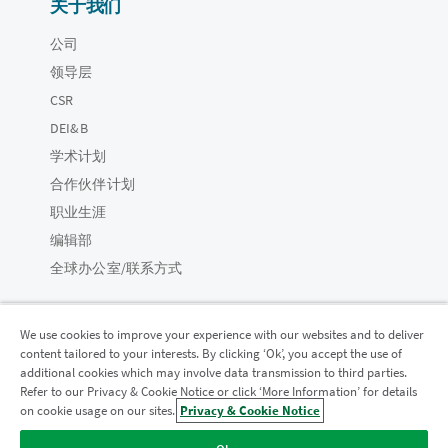
关于我们
公司
领导层
CSR
DEI&B
学术计划
合作伙伴计划
职业生涯
编辑部
全球办公室/联系方式
We use cookies to improve your experience with our websites and to deliver
content tailored to your interests. By clicking ‘Ok’, you accept the use of
Qlik 社区
additional cookies which may involve data transmission to third parties.
Refer to our Privacy & Cookie Notice or click ‘More Information’ for details
on cookie usage on our sites.
Privacy & Cookie Notice
法律协议
产品条款
Legal Policies
法律条规