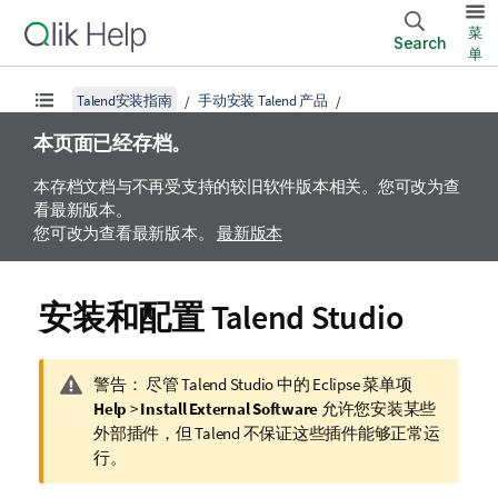
菜
Search
单
Talend安装指南
手动安装 Talend 产品
本页面已经存档。
本存档文档与不再受支持的较旧软件版本相关。您可改为查
看最新版本。
您可改为查看最新版本。
最新版本
安装和配置
Talend Studio
信
警告：
尽管
Talend Studio
中的 Eclipse 菜单项
息
Help
>
Install External Software
允许您安装某些
注
外部插件，但
Talend
不保证这些插件能够正常运
释
行。