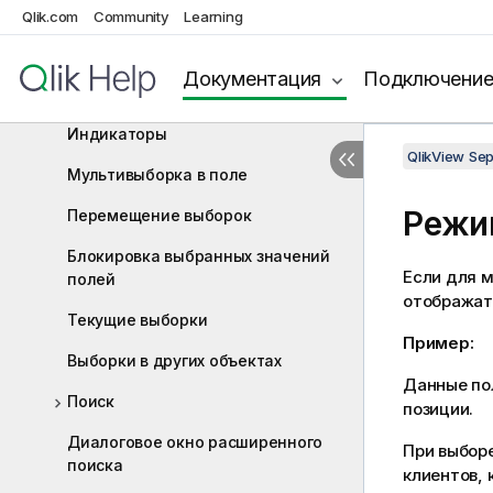
Выбор значений полей
Qlik.com
Community
Learning
Цветовая схема
Документация
Подключени
Стили выборки
Индикаторы
QlikView Se
Мультивыборка в поле
Режим
Перемещение выборок
Блокировка выбранных значений
Если для м
полей
отображат
Текущие выборки
Пример:
Выборки в других объектах
Данные по
Поиск
позиции.
Диалоговое окно расширенного
При выборе
поиска
клиентов, 