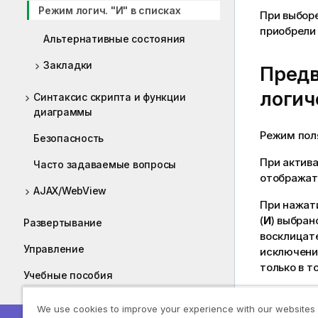
Режим логич. "И" в списках
При выборе
приобрели
Альтернативные состояния
Закладки
Предв
логич
Синтаксис скрипта и функции
диаграммы
Режим пол
Безопасность
При актив
Часто задаваемые вопросы
отображат
AJAX/WebView
При нажат
(
И
) выбран
Развертывание
восклицат
Управление
исключени
только в т
Учебные пособия
Руководства
Крите
We use cookies to improve your experience with our websites