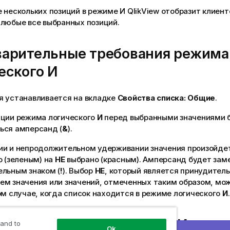
 нескольких позиций в режиме И QlikView отобразит клиент
 любые все выбранных позиций.
арительные требования режима
еского И
я устанавливается на вкладке
Свойства списка: Общие
.
ации режима логического
И
перед выбранными значениями 
ься амперсанд (
&
).
ии и непродолжительном удерживании значения произойдет
о (зеленым) на
НЕ
выбрано (красным). Амперсанд будет зам
ельным знаком (
!
). Выбор
НЕ
, который является принудител
ем значения или значений, отмеченных таким образом, мо
ом случае, когда список находится в режиме логического
И
.
рии режима логического И
 and to
Ok