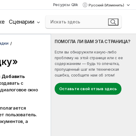
Ресурсы Qlik
Русский (Изменить)
ке
Сценарии
ПОМОГЛА ЛИ ВАМ ЭТА СТРАНИЦА?
адки
Если вы обнаружили какую-либо
проблему на этой странице или с ее
дку»
содержанием — будь то опечатка,
пропущенный шаг или техническая
ошибка, сообщите нам об этом!
в
Добавить
оздавать с
Оставьте свой отзыв здесь
 диалоговое окно
сполагается
ет пользователь.
окументов, а