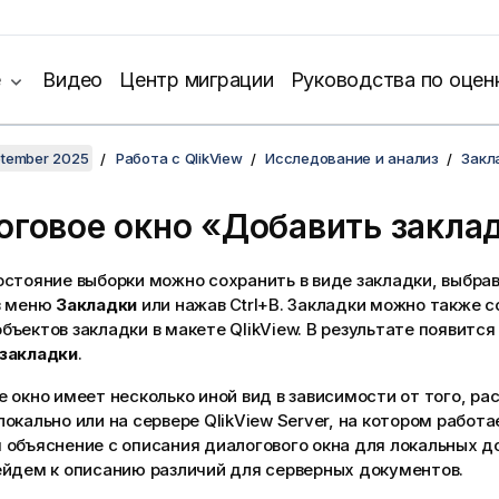
е
Видео
Центр миграции
Руководства по оцен
ptember 2025
Работа с QlikView
Исследование и анализ
Закл
оговое окно «Добавить закла
остояние выборки можно сохранить в виде закладки, выбра
 меню
Закладки
или нажав Ctrl+B. Закладки можно также с
ъектов закладки в макете QlikView. В результате появится
закладки
.
 окно имеет несколько иной вид в зависимости от того, ра
окально или на сервере QlikView Server, на котором работа
объяснение с описания диалогового окна для локальных д
ейдем к описанию различий для серверных документов.