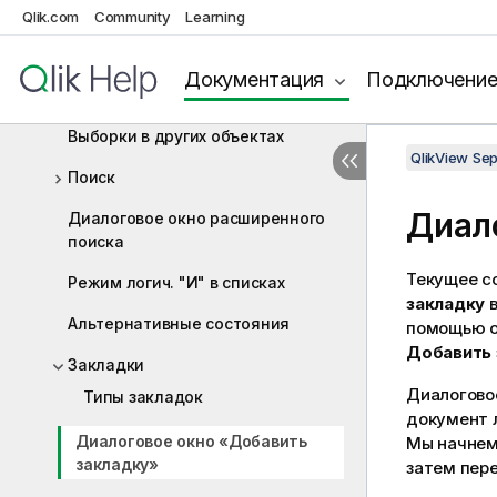
Qlik.com
Community
Learning
Блокировка выбранных значений
полей
Документация
Подключени
Текущие выборки
Выборки в других объектах
QlikView Se
Поиск
Диал
Диалоговое окно расширенного
поиска
Текущее с
Режим логич. "И" в списках
закладку
в
Альтернативные состояния
помощью об
Добавить 
Закладки
Диалоговое
Типы закладок
документ л
Диалоговое окно «Добавить
Мы начнем 
закладку»
затем пер