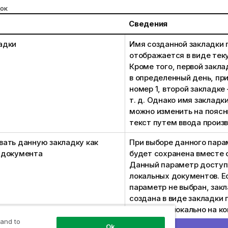
док
Сведения
адки
Имя созданной закладки
отображается в виде тек
Кроме того, первой закла
в определенный день, пр
номер 1, второй закладке
т. д. Однако имя закладк
можно изменить на пояс
текст путем ввода произв
вать данную закладку как
При выборе данного пара
 документа
будет сохранена вместе 
Данный параметр доступ
локальных документов. Е
параметр не выбран, зак
создана в виде закладки 
сохранена локально на к
 and to
Ok