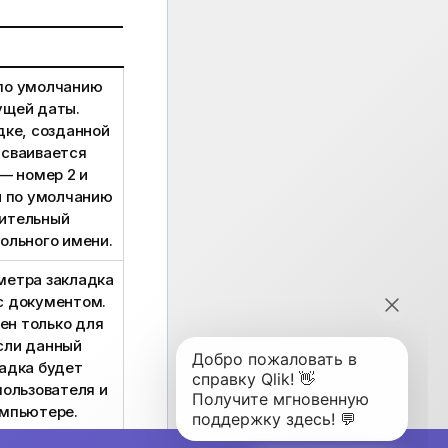
 по умолчанию
ущей даты.
дке, созданной
исваивается
 — номер 2 и
и по умолчанию
нительный
ольного имени.
метра закладка
с документом.
ен только для
сли данный
ладка будет
пользователя и
омпьютере.