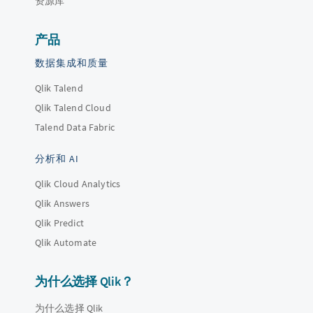
资源库
产品
数据集成和质量
Qlik Talend
Qlik Talend Cloud
Talend Data Fabric
分析和 AI
Qlik Cloud Analytics
Qlik Answers
Qlik Predict
Qlik Automate
为什么选择 Qlik？
为什么选择 Qlik