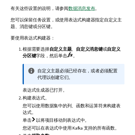
有关这些设置的说明，请参阅
数据消息发布
。
您可以保留任务设置，或使用表达式构建器指定自定义主
题、消息键或分区键。
要使用表达式构建器：
根据需要选择
自定义主题
、
自定义消息键
或
自定义
分区键
字段，然后单击
。
信
自定义主题必须已经存在，或者必须配置
息
代理以创建它们。
注
表达式生成器已打开。
释
构建表达式。
您可以使用数据集中的列、函数和运算符来构建表
达式。
单击
以将项目移动到表达式中。
您还可以在表达式中使用 Kafka 支持的所有函数。