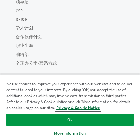
领导层
CSR
DEI&B
学术计划
合作伙伴计划
职业生涯
编辑部
全球办公室/联系方式
We use cookies to improve your experience with our websites and to deliver
content tailored to your interests. By clicking ‘Ok’, you accept the use of
Qlik 社区
additional cookies which may involve data transmission to third parties.
Refer to our Privacy & Cookie Notice or click ‘More Information’ for details
on cookie usage on our sites.
Privacy & Cookie Notice
法律协议
产品条款
Legal Policies
法律条规
Ok
使用条款
商标
Do Not Share My Info
版权所有 © 1993-2026 QlikTech International AB。保留所有权利。
More Information