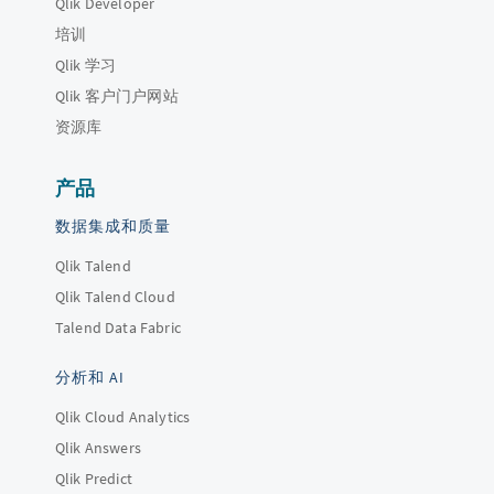
Qlik Developer
培训
Qlik 学习
Qlik 客户门户网站
资源库
产品
数据集成和质量
Qlik Talend
Qlik Talend Cloud
Talend Data Fabric
分析和 AI
Qlik Cloud Analytics
Qlik Answers
Qlik Predict