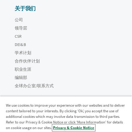
关于我们
公司
领导层
CSR
DEI&B
学术计划
合作伙伴计划
职业生涯
编辑部
全球办公室/联系方式
We use cookies to improve your experience with our websites and to deliver
content tailored to your interests. By clicking ‘Ok’, you accept the use of
Qlik 社区
additional cookies which may involve data transmission to third parties.
Refer to our Privacy & Cookie Notice or click ‘More Information’ for details
on cookie usage on our sites.
Privacy & Cookie Notice
法律协议
产品条款
Legal Policies
法律条规