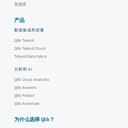
资源库
产品
数据集成和质量
Qlik Talend
Qlik Talend Cloud
Talend Data Fabric
分析和 AI
Qlik Cloud Analytics
Qlik Answers
Qlik Predict
Qlik Automate
为什么选择 Qlik？