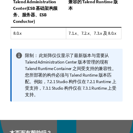
Talend Administration
兼容的
Talend Runtime
版
Center
(ESB 基础架构服
本
务、服务器、ESB
Conductor)
8.0.x
7.1.x、7.2.x、7.3.x 及 8.0.x
信
限制：
此矩阵仅仅显示了最新版本与需要从
息
Talend Administration Center
版本管理的现有
注
Talend Runtime Container
之间受支持的兼容性。
释
您所部署的构件必须与
Talend Runtime
版本匹
配。例如，7.2.1 Studio 构件仅在 7.2.1 Runtime 上
受支持，7.3.1 Studio 构件仅在 7.3.1 Runtime 上受
支持。
本页面有帮助吗？