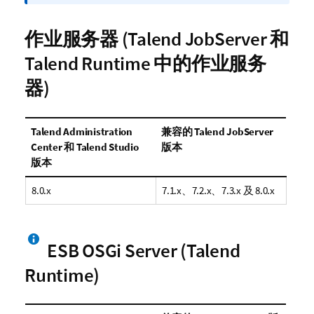
注
释
作业服务器 (
Talend JobServer
和
Talend Runtime
中的作业服务
器)
Talend Administration
兼容的
Talend JobServer
Center
和
Talend Studio
版本
版本
8.0.x
7.1.x、7.2.x、7.3.x 及 8.0.x
ESB OSGi Server (
Talend
Runtime
)