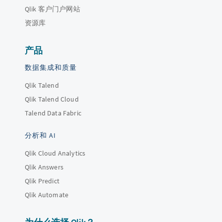
Qlik 客户门户网站
资源库
产品
数据集成和质量
Qlik Talend
Qlik Talend Cloud
Talend Data Fabric
分析和 AI
Qlik Cloud Analytics
Qlik Answers
Qlik Predict
Qlik Automate