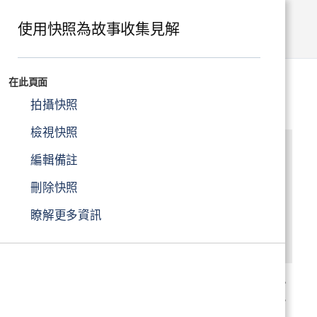
返回主題
使用快照為故事收集見解
與資料釋義共用深入資訊
在此頁面
使用快照為故事收集見解
拍攝快照
檢視快照
在此頁面
編輯備註
拍攝快照
檢視快照
刪除快照
編輯備註
瞭解更多資訊
刪除快照
瞭解更多資訊
為了取得應用程式的全局，您需要一種將發現的見
解收集起來的方法。若要這麼做，您可以拍攝視覺
化的靜態快照。