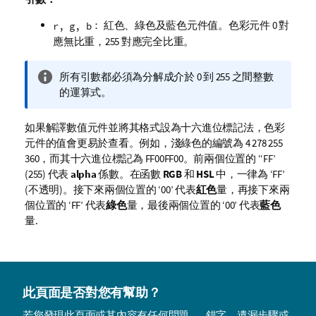
： 紅色、綠色及藍色元件值。色彩元件 0 對
r, g, b
應無比重，255 對應完全比重。
資
所有引數都必須為分解成介於 0 到 255 之間整數
訊
的運算式。
備
註
如果解譯數值元件並將其格式設為十六進位標記法，色彩
元件的值會更易於查看。例如，淺綠色的編號為 4 278 255
360，而其十六進位標記為
FF00FF00
。前兩個位置的 ‘‘
FF
’
(255) 代表
alpha
係數。在函數
RGB
和
HSL
中，一律為 ‘
FF
’
(不透明)。接下來兩個位置的 ‘
00
’ 代表
紅色
量，再接下來兩
個位置的 ‘
FF
’ 代表
綠色
量，最後兩個位置的 ‘
00
’ 代表
藍色
量.
此頁面是否對您有幫助？
若您發現此頁面或其內容有任何問題——錯字、遺漏步驟或