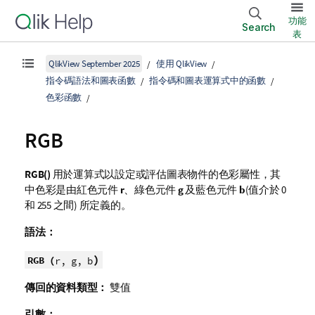
功能
Search
表
QlikView September 2025
使用 QlikView
指令碼語法和圖表函數
指令碼和圖表運算式中的函數
色彩函數
RGB
RGB()
用於運算式以設定或評估圖表物件的色彩屬性，其
中色彩是由紅色元件
r
、綠色元件
g
及藍色元件
b
(值介於 0
和 255 之間) 所定義的。
語法：
)
RGB (
r, g, b
傳回的資料類型：
雙值
引數：