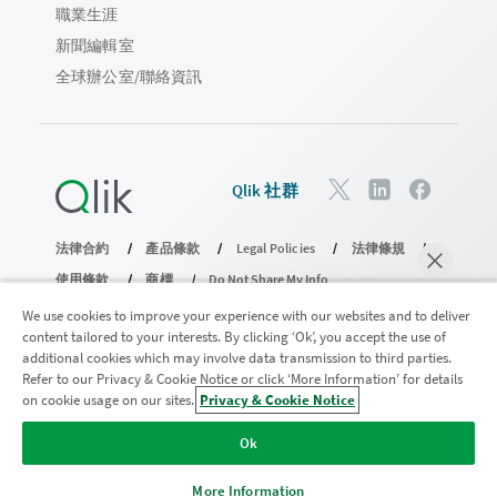
職業生涯
新聞編輯室
全球辦公室/聯絡資訊
Qlik 社群
法律合約
產品條款
Legal Policies
法律條規
使用條款
商標
Do Not Share My Info
© 1993-2026 QlikTech International AB。保留所有權利。
We use cookies to improve your experience with our websites and to deliver
content tailored to your interests. By clicking ‘Ok’, you accept the use of
additional cookies which may involve data transmission to third parties.
Refer to our Privacy & Cookie Notice or click ‘More Information’ for details
加入分析現代化計畫
on cookie usage on our sites.
Privacy & Cookie Notice
立即聊天
透過分析現代化程式進行現代化而不犧牲寶貴的 QlikView 應用
Ok
程式。
按一下這裡
取得更多資訊或聯繫：
ampquestions@qlik.com
More Information