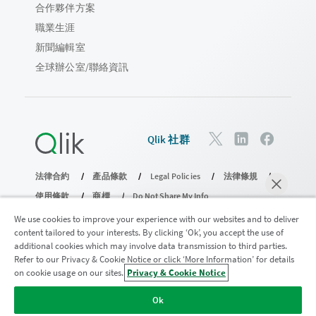
合作夥伴方案
職業生涯
新聞編輯室
全球辦公室/聯絡資訊
Qlik 社群
法律合約
產品條款
Legal Policies
法律條規
使用條款
商標
Do Not Share My Info
© 1993-2026 QlikTech International AB。保留所有權利。
We use cookies to improve your experience with our websites and to deliver
content tailored to your interests. By clicking ‘Ok’, you accept the use of
additional cookies which may involve data transmission to third parties.
Refer to our Privacy & Cookie Notice or click ‘More Information’ for details
加入分析現代化計畫
on cookie usage on our sites.
Privacy & Cookie Notice
立即聊天
透過分析現代化程式進行現代化而不犧牲寶貴的 QlikView 應用
Ok
程式。
按一下這裡
取得更多資訊或聯繫：