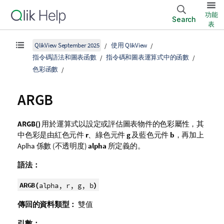
功能
Search
表
QlikView September 2025
使用 QlikView
指令碼語法和圖表函數
指令碼和圖表運算式中的函數
色彩函數
ARGB
ARGB()
用於運算式以設定或評估圖表物件的色彩屬性，其
中色彩是由紅色元件
r
、綠色元件
g
及藍色元件
b
，再加上
Aplha 係數 (不透明度)
alpha
所定義的。
語法：
ARGB(
)
alpha, r, g, b
傳回的資料類型：
雙值
引數：