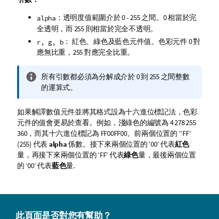
：透明度值範圍介於 0 - 255 之間。0 相當於完
alpha
全透明，而 255 則相當於完全不透明。
： 紅色、綠色及藍色元件值。色彩元件 0 對
r, g, b
應無比重，255 對應完全比重。
資
所有引數都必須為分解成介於 0 到 255 之間整數
訊
的運算式。
備
註
如果解譯數值元件並將其格式設為十六進位標記法，色彩
元件的值會更易於查看。例如，淺綠色的編號為 4 278 255
360，而其十六進位標記為
FF00FF00
。前兩個位置的 ‘‘
FF
’
(255) 代表
alpha
係數。接下來兩個位置的 ‘
00
’ 代表
紅色
量，再接下來兩個位置的 ‘
FF
’ 代表
綠色
量，最後兩個位置
的 ‘
00
’ 代表
藍色
量.
此頁面是否對您有幫助？