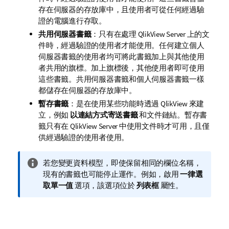
存在伺服器的存放庫中，且使用者可從任何經過驗
證的電腦進行存取。
共用伺服器書籤
：只有在處理 QlikView Server 上的文
件時，經過驗證的使用者才能使用。任何建立個人
伺服器書籤的使用者均可將此書籤加上與其他使用
者共用的旗標。加上旗標後，其他使用者即可使用
這些書籤。共用伺服器書籤和個人伺服器書籤一樣
都儲存在伺服器的存放庫中。
暫存書籤
：是在使用某些功能時透過 QlikView 來建
立，例如
以連結方式寄送書籤
和文件鏈結。暫存書
籤只有在 QlikView Server 中使用文件時才可用，且僅
供經過驗證的使用者使用。
資
若您變更資料模型，即使保留相同的欄位名稱，
訊
現有的書籤也可能停止運作。例如，啟用
一律選
備
取單一值
選項，該選項位於
列表框
屬性。
註