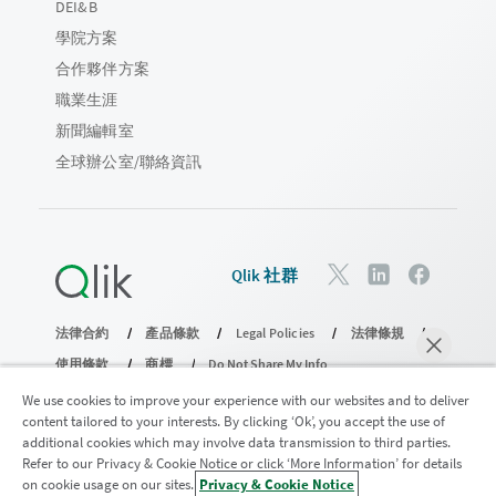
DEI&B
學院方案
合作夥伴方案
職業生涯
新聞編輯室
全球辦公室/聯絡資訊
Qlik 社群
法律合約
產品條款
Legal Policies
法律條規
使用條款
商標
Do Not Share My Info
© 1993-2026 QlikTech International AB。保留所有權利。
We use cookies to improve your experience with our websites and to deliver
content tailored to your interests. By clicking ‘Ok’, you accept the use of
additional cookies which may involve data transmission to third parties.
Refer to our Privacy & Cookie Notice or click ‘More Information’ for details
加入分析現代化計畫
on cookie usage on our sites.
Privacy & Cookie Notice
立即聊天