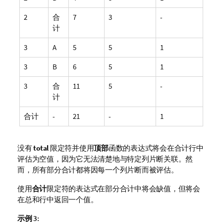
2
合
7
3
-
计
3
A
5
5
1
3
B
6
5
1
3
合
11
5
-
计
合计
-
21
-
1
没有
total
限定符并使用
顶部
函数的表达式将会在合计行中
评估为空值，因为它无法清楚地与特定列片断关联。然
而，所有部分合计都将因每一个列片断而被评估。
使用
合计
限定符的表达式在部分合计中将会缺值，但将会
在总和行中返回一个值。
示例 3: