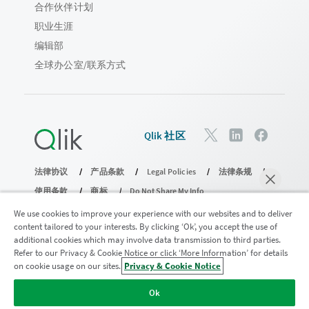
合作伙伴计划
职业生涯
编辑部
全球办公室/联系方式
Qlik 社区
法律协议
产品条款
Legal Policies
法律条规
使用条款
商标
Do Not Share My Info
版权所有 © 1993-2026 QlikTech International AB。保留所有权利。
We use cookies to improve your experience with our websites and to deliver
content tailored to your interests. By clicking ‘Ok’, you accept the use of
additional cookies which may involve data transmission to third parties.
Refer to our Privacy & Cookie Notice or click ‘More Information’ for details
加入分析现代化计划
on cookie usage on our sites.
Privacy & Cookie Notice
马上聊天
使用分析现代化计划实现现代化，同时不损害您宝贵的
Ok
QlikView 应用程序。
单击此处
了解更多信息或联系：