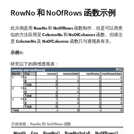
RowNo 和 NoOfRows 函数示例
此示例是用
RowNo
和
NoOfRows
函数制作，但是可以用类
似的方法应用至
ColumnNo
和
NoOfColumns
函数。但请注
意
ColumnNo
及
NoOfColumns
函数只与透视表有关。
示例 6:
研究以下的两维透视表：
示例表格：
RowNo
和
NoOfRows
函数
Month
Grp
RowNo()
RowNo(total)
NoOfRows()
NoOfR