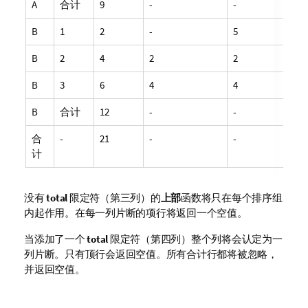
A
合计
9
-
-
B
1
2
-
5
B
2
4
2
2
B
3
6
4
4
B
合计
12
-
-
合
-
21
-
-
计
没有
total
限定符（第三列）的
上部
函数将只在每个排序组
内起作用。在每一列片断的项行将返回一个空值。
当添加了一个
total
限定符（第四列）整个列将会认定为一
列片断。只有顶行会返回空值。所有合计行都将被忽略，
并返回空值。