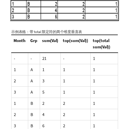
示例表格：带
total
限定符的两个维度垂直表
Month
Grp
sum(Val)
top(sum(Val))
top(total
sum(Val))
-
-
21
-
1
1
A
1
1
1
2
A
3
1
1
3
A
5
1
1
1
B
2
2
1
2
B
4
2
1
3
B
6
2
1