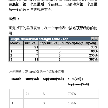
在
底部
，
第一个
及
最后一个
函数上。但请注意
第一个
及
最
后一个
函数只与透视表有关。
示例 1:
研究以下的垂直表格，在一个单维表中描述
顶部
函数的使
用：
示例表格：带
top
函数的一个维度垂直表
Month
sum(Val)
top(sum(Val))
sum(Val) /
top(sum(Val))
-
21
3
700%
1
3
3
100%