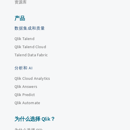
资源库
产品
数据集成和质量
Qlik Talend
Qlik Talend Cloud
Talend Data Fabric
分析和 AI
Qlik Cloud Analytics
Qlik Answers
Qlik Predict
Qlik Automate
为什么选择 Qlik？
为什么选择 Qlik