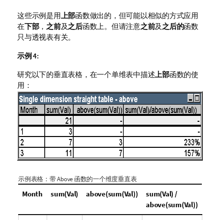
这些示例是用
上部
函数做出的，但可能以相似的方式应用
在
下部
，
之前
及
之后
函数上。但请注意
之前
及
之后的
函数
只与透视表有关。
示例 4:
研究以下的垂直表格，在一个单维表中描述
上部
函数的使
用：
示例表格：带
Above
函数的一个维度垂直表
Month
sum(Val)
above(sum(Val))
sum(Val) /
above(sum(Val))