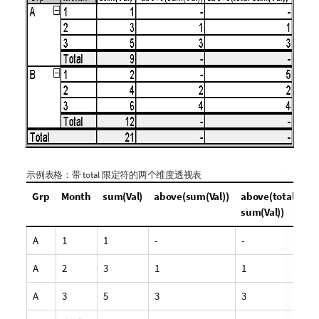
示例表格：带
total
限定符的两个维度透视表
Grp
Month
sum(Val)
above(sum(Val))
above(total
sum(Val))
A
1
1
-
-
A
2
3
1
1
A
3
5
3
3