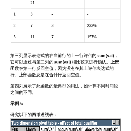
-
21
-
-
1
3
-
-
2
7
3
233%
3
11
7
157%
第三列显示表达式的在当前行的上一行评估的
sum(val)
，
它可以通过与第二列的
sum(val)
相比较来进行确认。
上部
函数在第一行反回空值，因为没有在其上评估表达式的
行。
上部
函数总是在合计行返回空值。
第四列展示了此函数的最典型的用法，如计算不同时间段
之间的不同。
示例 5:
研究以下的两维透视表：