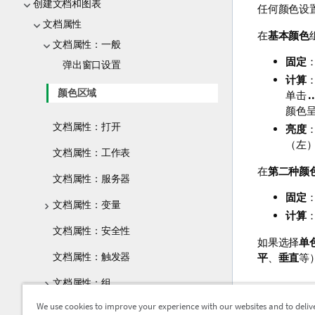
创建文档和图表
任何颜色设
文档属性
在
基本颜色
文档属性：一般
固定
弹出窗口设置
计算
颜色区域
单击
..
颜色
文档属性：打开
亮度
（左
文档属性：工作表
在
第二种颜
文档属性：服务器
固定
文档属性：变量
计算
文档属性：安全性
如果选择
单
文档属性：触发器
平
、
垂直
等
文档属性：组
了解详
We use cookies to improve your experience with our websites and to deliv
文档属性：表格