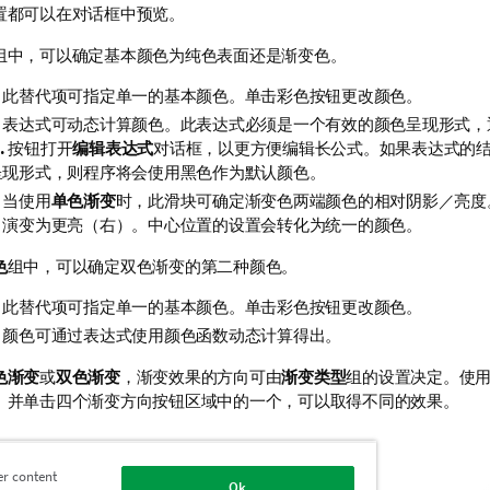
置都可以在对话框中预览。
组中，可以确定基本颜色为纯色表面还是渐变色。
：此替代项可指定单一的基本颜色。单击彩色按钮更改颜色。
：表达式可动态计算颜色。此表达式必须是一个有效的颜色呈现形式，
.
按钮打开
编辑表达式
对话框，以更方便编辑长公式。如果表达式的
呈现形式，则程序将会使用黑色作为默认颜色。
：当使用
单色渐变
时，此滑块可确定渐变色两端颜色的相对阴影／亮度
）演变为更亮（右）。中心位置的设置会转化为统一的颜色。
色
组中，可以确定双色渐变的第二种颜色。
：此替代项可指定单一的基本颜色。单击彩色按钮更改颜色。
：颜色可通过表达式使用颜色函数动态计算得出。
色渐变
或
双色渐变
，渐变效果的方向可由
渐变类型
组的设置决定。使
）并单击四个渐变方向按钮区域中的一个，可以取得不同的效果。
情
er content
Ok