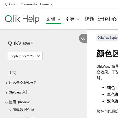
Qlik.com
Community
Learning
文档
引导
视频
迁移中心
QlikView Sept
QlikView
®
颜色
September 2025
QlikVie
变效果。下
主页
时。
什么是 QlikView？
纯色
QlikView 入门
单色
双色
使用 QlikView
加载数据介绍
颜色可以固