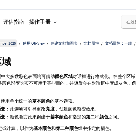
评估指南
操作手册
ember 2025
使用 QlikView
创建文档和图表
文档属性
文档属性：一般
区域
w 布局中大多数彩色表面均可借助
颜色区域
对话框进行格式化。在整个区域
述颜色渐变选项不可用于某些目的，并随后会在对话框中变成灰色，
：使用单个统一的
基本颜色
的基本选项。
渐变
：此选项可引导更改
亮度
，创建颜色渐变效果。
渐变
：颜色渐变效果创建于
基本颜色
和指定的
第二种颜色
之间。
定或计算，以作为
基本颜色
和
第二种颜色
组中指定的颜色。