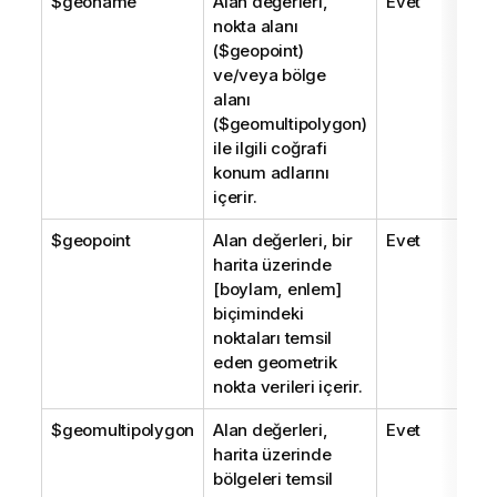
$geoname
Alan değerleri,
Evet
nokta alanı
(
$geopoint
)
ve/veya bölge
alanı
(
$geomultipolygon
)
ile ilgili coğrafi
konum adlarını
içerir.
$geopoint
Alan değerleri, bir
Evet
harita üzerinde
[boylam, enlem]
biçimindeki
noktaları temsil
eden geometrik
nokta verileri içerir.
$geomultipolygon
Alan değerleri,
Evet
harita üzerinde
bölgeleri temsil