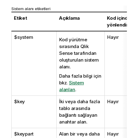
Sistem alanı etiketleri
Etiket
Açıklama
Kod içinde
yönlendirilebi
$system
Hayır
Kod yürütme
sırasında
Qlik
Sense
tarafından
oluşturulan sistem
alanı.
Daha fazla bilgi için
bkz.
Sistem
alanları
.
$key
İki veya daha fazla
Hayır
tablo arasında
bağlantı sağlayan
anahtar alan.
$keypart
Alan bir veya daha
Hayır