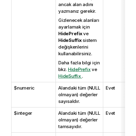
ancak alan adını
yazmanız gerekir.
Gizlenecek alanları
ayarlamak için
HidePrefix
ve
HideSuffix
sistem
değişkenlerini
kullanabilirsiniz.
Daha fazla bilgi için
bkz.
HidePrefix
ve
HideSuffix
.
$numeric
Alandaki tüm (
NULL
Evet
olmayan) değerler
sayısaldır.
$integer
Alandaki tüm (
NULL
Evet
olmayan) değerler
tamsayıdır.