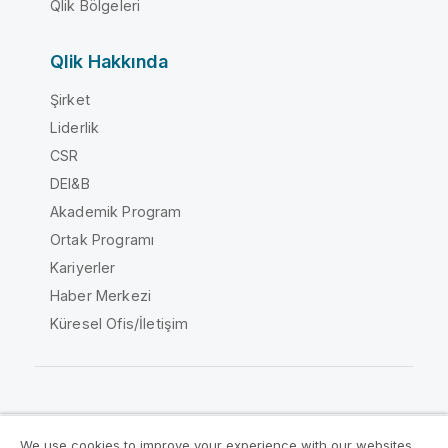
Qlik Bölgeleri
Qlik Hakkında
Şirket
Liderlik
CSR
DEI&B
Akademik Program
Ortak Programı
Kariyerler
Haber Merkezi
Küresel Ofis/İletişim
Qlik Topluluğu
We use cookies to improve your experience with our websites