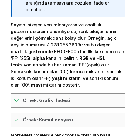
i
aralığında tamsayılara çözülen ifadeler
l
olmalıdır.
g
i
Sayısal bileşen yorumlanıyorsa ve onaltılık
n
gösterimde biçimlendiriliyorsa, renk bileşenlerinin
o
değerlerini görmek daha kolay olur. Örneğin, açık
t
yeşilin numarası 4 278 255 360'tır ve bu değer
u
onaltılık gösterimde
FF00FF00
olur. İlk iki konum olan
‘
FF
’ (255),
alpha
kanalını belirtir.
RGB
ve
HSL
fonksiyonlarında bu her zaman ‘
FF
’ (opak) olur.
Sonraki iki konum olan ‘
00
’,
kırmızı
miktarını, sonraki
iki konum olan ‘
FF
’,
yeşil
miktarını ve son iki konum
olan ‘
00
’,
mavi
miktarını gösterir.
Örnek: Grafik ifadesi
Örnek: Komut dosyası
Görselleştirmelerde renk fonksiyonlarının nasıl