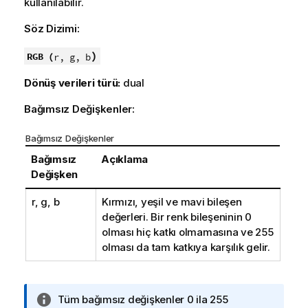
kullanılabilir.
Söz Dizimi:
)
RGB (
r, g, b
Dönüş verileri türü:
dual
Bağımsız Değişkenler:
Bağımsız Değişkenler
Bağımsız
Açıklama
Değişken
r, g, b
Kırmızı, yeşil ve mavi bileşen
değerleri. Bir renk bileşeninin 0
olması hiç katkı olmamasına ve 255
olması da tam katkıya karşılık gelir.
B
Tüm bağımsız değişkenler 0 ila 255