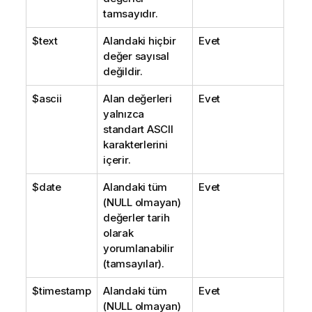
tamsayıdır.
$text
Alandaki hiçbir
Evet
değer sayısal
değildir.
$ascii
Alan değerleri
Evet
yalnızca
standart ASCII
karakterlerini
içerir.
$date
Alandaki tüm
Evet
(
NULL
olmayan)
değerler tarih
olarak
yorumlanabilir
(tamsayılar).
$timestamp
Alandaki tüm
Evet
(
NULL
olmayan)