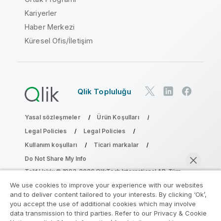
Kariyerler
Haber Merkezi
Küresel Ofis/İletişim
Qlik Topluluğu
Yasal sözleşmeler
Ürün Koşulları
Legal Policies
Legal Policies
Kullanım koşulları
Ticari markalar
Do Not Share My Info
Telif Hakkı © 1993-2026 QlikTech International AB. Tüm
hakları saklıdır.
We use cookies to improve your experience with our websites
and to deliver content tailored to your interests. By clicking ‘Ok’,
you accept the use of additional cookies which may involve
data transmission to third parties. Refer to our Privacy & Cookie
Analiz Modernleştirme Programına katılın