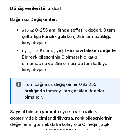
Dönüş verileri türü:
dual
Bağımsız Değişkenler:
: 0-255 aralığında şeffaflık değeri. 0 tam
alpha
şeffaflığa karşılık gelirken, 255 tam opaklığa
karşılık gelir.
: Kırmızı, yeşil ve mavi bileşen değerleri.
r, g, b
Bir renk bileşeninin 0 olması hiç katkı
olmamasına ve 255 olması da tam katkıya
karşılık gelir.
B
Tüm bağımsız değişkenler 0 ila 255
i
aralığında tamsayılara çözülen ifadeler
l
olmalıdır.
g
i
Sayısal bileşen yorumlanıyorsa ve onaltılık
n
gösterimde biçimlendiriliyorsa, renk bileşenlerinin
o
değerlerini görmek daha kolay olur.Örneğin, açık
t