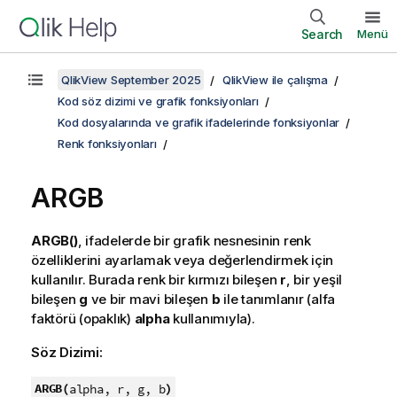
Search
Menü
QlikView September 2025
QlikView ile çalışma
Kod söz dizimi ve grafik fonksiyonları
Kod dosyalarında ve grafik ifadelerinde fonksiyonlar
Renk fonksiyonları
ARGB
ARGB()
, ifadelerde bir grafik nesnesinin renk
özelliklerini ayarlamak veya değerlendirmek için
kullanılır. Burada renk bir kırmızı bileşen
r
, bir yeşil
bileşen
g
ve bir mavi bileşen
b
ile tanımlanır (alfa
faktörü (opaklık)
alpha
kullanımıyla).
Söz Dizimi:
ARGB(
)
alpha, r, g, b