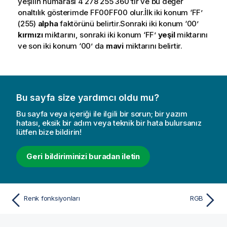
yeşilin numarası 4 278 255 360'tır ve bu değer
u
onaltılık gösterimde
FF00FF00
olur.İlk iki konum ‘
FF
’
(255)
alpha
faktörünü belirtir.Sonraki iki konum ‘
00
’
kırmızı
miktarını, sonraki iki konum ‘
FF
’
yeşil
miktarını
ve son iki konum ‘
00
’ da
mavi
miktarını belirtir.
Bu sayfa size yardımcı oldu mu?
Bu sayfa veya içeriği ile ilgili bir sorun; bir yazım
hatası, eksik bir adım veya teknik bir hata bulursanız
lütfen bize bildirin!
Geri bildiriminizi buradan iletin
Renk fonksiyonları
RGB