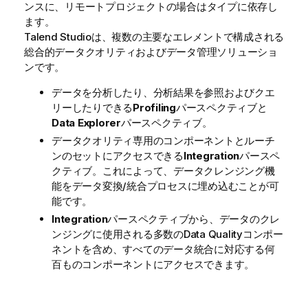
ンスに、リモートプロジェクトの場合はタイプに依存し
ます。
Talend Studio
は、複数の主要なエレメントで構成される
総合的データクオリティおよびデータ管理ソリューショ
ンです。
データを分析したり、分析結果を参照およびクエ
リーしたりできる
Profiling
パースペクティブと
Data Explorer
パースペクティブ。
データクオリティ専用のコンポーネントとルーチ
ンのセットにアクセスできる
Integration
パースペ
クティブ。これによって、データクレンジング機
能をデータ変換/統合プロセスに埋め込むことが可
能です。
Integration
パースペクティブから、データのクレ
ンジングに使用される多数のData Qualityコンポー
ネントを含め、すべてのデータ統合に対応する何
百ものコンポーネントにアクセスできます。