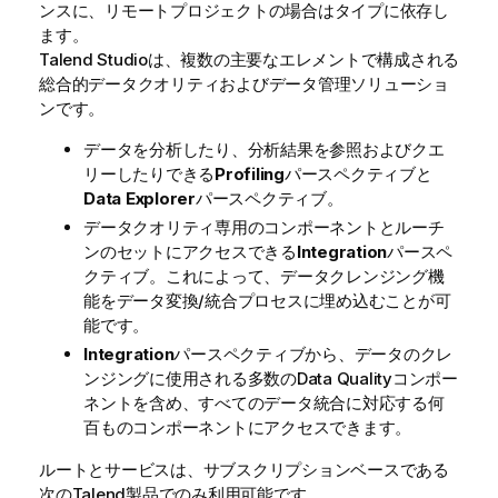
ンスに、リモートプロジェクトの場合はタイプに依存し
ます。
Talend Studio
は、複数の主要なエレメントで構成される
総合的データクオリティおよびデータ管理ソリューショ
ンです。
データを分析したり、分析結果を参照およびクエ
リーしたりできる
Profiling
パースペクティブと
Data Explorer
パースペクティブ。
データクオリティ専用のコンポーネントとルーチ
ンのセットにアクセスできる
Integration
パースペ
クティブ。これによって、データクレンジング機
能をデータ変換/統合プロセスに埋め込むことが可
能です。
Integration
パースペクティブから、データのクレ
ンジングに使用される多数のData Qualityコンポー
ネントを含め、すべてのデータ統合に対応する何
百ものコンポーネントにアクセスできます。
ルートとサービスは、サブスクリプションベースである
次の
Talend
製品でのみ利用可能です。