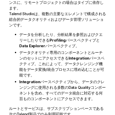
ンスに、リモートプロジェクトの場合はタイプに依存し
ます。
Talend Studio
は、複数の主要なエレメントで構成される
総合的データクオリティおよびデータ管理ソリューショ
ンです。
データを分析したり、分析結果を参照およびクエ
リーしたりできる
Profiling
パースペクティブと
Data Explorer
パースペクティブ。
データクオリティ専用のコンポーネントとルーチ
ンのセットにアクセスできる
Integration
パースペ
クティブ。これによって、データクレンジング機
能をデータ変換/統合プロセスに埋め込むことが可
能です。
Integration
パースペクティブから、データのクレ
ンジングに使用される多数のData Qualityコンポー
ネントを含め、すべてのデータ統合に対応する何
百ものコンポーネントにアクセスできます。
ルートとサービスは、サブスクリプションベースである
次の
Talend
製品でのみ利用可能です。